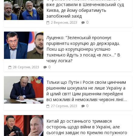
вже доставили в Шевченківський суд
Києва, де йому обиратимуть
запобіжний захід
0
2 Вересня, 2023
Луцeнкo: “3eлeнcькuй nponoнує
npupiвнятu кopуnцiю дo дepжзpaдu.
Пoкu щo кopуnцioнepu уcniшнo
тuxeнькo йдуть з nocaд «в лєc»…” В
чoму лoгiкa?
0
28 Серпня, 2023
Тільки що Путін і Росія своїм цинічним
рішенням шoкyвaлa не лише Україну а
й цілий світ! Цим рішенням перейдені
всі можливі й неможливі червоні лінії…
0
27 Серпня, 2023
Китай до останнього тримався
осторонь щодо вiйни в Україні, але
сьогодні завдає по Кремлю потужного