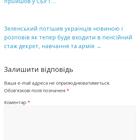
прuйшов у CБУ і …
Зеленський потішив українців новиною і
розповів як тепер буде входити в пенсійний
стаж декрет, навчання та армія
→
Залишити відповідь
Ваша e-mail адреса не оприлюднюватиметься.
Обов’язкові поля позначені
*
Коментар
*