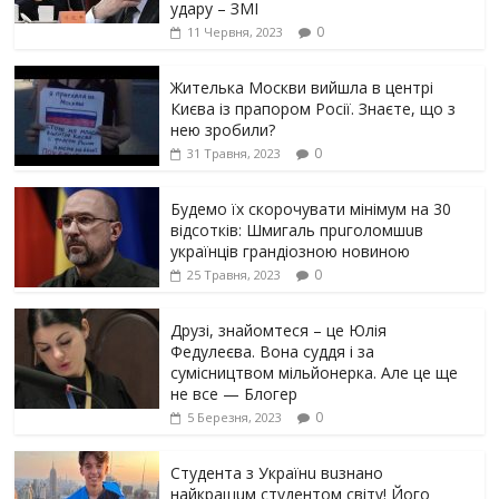
yдарy – ЗМІ
0
11 Червня, 2023
Жителька Москви вийшла в центрі
Києва із прапором Росії. Знаєте, що з
нею зробили?
0
31 Травня, 2023
Будемо їх скорочувати мінімум на 30
відсотків: Шмигаль прuголомшuв
українців грaндіoзнoю новиною
0
25 Травня, 2023
Друзі, знайомтеся – це Юлія
Федулеєва. Вона суддя і за
сумісництвом мільйонерка. Але це ще
не все — Блогер
0
5 Березня, 2023
Студента з Українu вuзнано
найкращuм студентом світу! Його