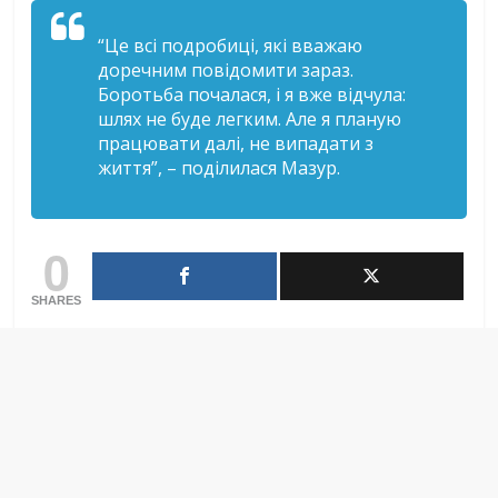
“Це всі подробиці, які вважаю
доречним повідомити зараз.
Боротьба почалася, і я вже відчула:
шлях не буде легким. Але я планую
працювати далі, не випадати з
життя”, – поділилася Мазур.
0
SHARES