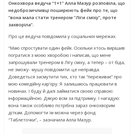
Онкохвора ведуча “1+1” Алла Мазур розповіла, що
недоброзичливці поширюють фейк про те, що
“вона мала стати тренером “Ліги сміху”, проте
захворіла”.
Про це ведуча повідомила у соціальних мережах.
“Маю спростувати один фейк. Оскільки хтось вирішив
погратися з моєю хворобою і написав, що мене
запрошували тренером в Лігу сміху, а тепер – от біда,
не зможу- мушу повідомити: це неправда.
Доведеться засмутити тих, хто так “переживає” про
мою комедійну кар’єру. Я залишаюсь працювати в
новинах. І буду й далі займатися своєю справою:
інформаційною. Дякую всім за підтримку. І нагадую:
вона також особливо потрібна зараз онкохворим
діткам. Допомогти їм можна через фонд
“Таблеточки”, – зазначила Алла Мазур.