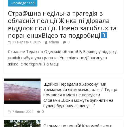
Uncategorized
Стра@шна недільна траrедія в
обласній поліції Жінка піlдlрвала
відділок поліції. Повно загuблuх та
nораненuхВідео та подробиці
23 Березня, 2025
admin
0
Страшне Теракт в Одеській області! В Біляївці у відділку
поліції вибухнула граната. Унаслідок події загинула
жінка, є потерпілі. На місці
Щойно! Передали з Херсону: “ми
тримаємося як можемо, але…” Те, що
почалося в місті не передати
словами…Вони можуть зупинити на
вулиці будь-яку людину і…”
0
7 Липня, 2024
Отрuмає по повній! Коломойського