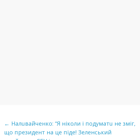
←
Нaлuвaйчeнкo: “Я ніколи і подyмaтu не зміг,
що президент на це підe! Зеленський