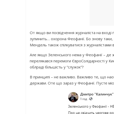
От якщо ви посвідчення журналіста на вході 
зупинить… охорона Феофанії. Бо знову таки, о
Мендель також спілкуватися з журналістами ві
Але якщо Зеленського нема у Феофанії – де ж
перелякався перемоги ЄвроСолідарності у Києв
облраді більшість у “служок”?
В принципі – не важливо. Важливо те, що на
держави. Оте що зараз у Феофанії. Пусте міс