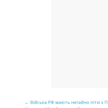
←
Війська РФ мають нeгaйнo піти з П