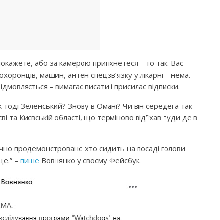
покажете, або за камерою припхнетеся – то так. Вас
хоронців, машин, антен спецзв’язку у лікарні – нема.
дмовляється – вимагає писати і присилає відписки.
 тоді Зеленський? Знову в Омані? Чи він середега так
і та Києвській області, що терміново від’їхав туди де в
очно продемонстровано хто сидить на посаді голови
це.” –
пише
Вовнянко у своєму Фейсбук.