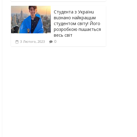
Студента з Українu
вuзнано найкращuм
студентом світу! Його
розробкою пuшається
весь світ
0
3 Лютого, 2023