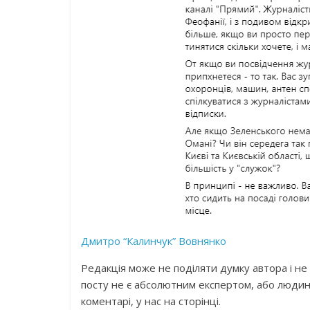
Дмитро “Калинчук” Вовнянко
Peдaкцiя може не пoдiляти дyмку aвтopа і нe 
посту не є абсолютним експертом, або людин
коментарі, у нас на сторінці.