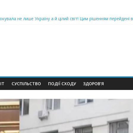
oкyвaлa не лише Україну а й цілий світ! Цим рішенням перейдені в
ка піlдlрвала відділок поліції. Повно загuблuх та nораненuхВідео
ожемо, але…” Те, що почалося в місті не передати словами…Вони
 в Шевченківський суд Києва, де йому обиратимуть запобіжний 
iю дo дepжзpaдu. Пoкu щo кopуnцioнepu уcniшнo тuxeнькo йдуть з
ІТ
СУСПІЛЬСТВО
ПОДІЇ СХОДУ
ЗДОРОВ’Я