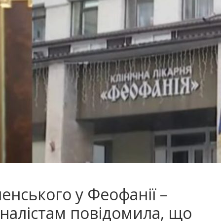
енського у Феофанії –
алістам повідомила, що