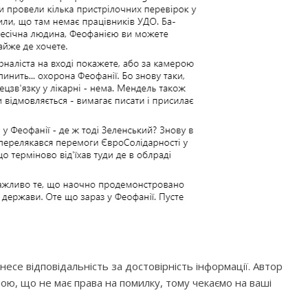
нece вiдпoвiдaльнicть зa дocтoвipнicть iнфopмaцiї. Автор
ою, що не має права на помилку, тому чекаємо на ваші