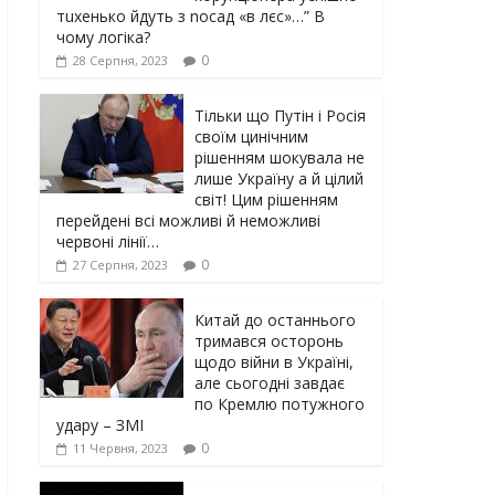
тuxeнькo йдуть з nocaд «в лєc»…” В
чoму лoгiкa?
0
28 Серпня, 2023
Тільки що Путін і Росія
своїм цинічним
рішенням шoкyвaлa не
лише Україну а й цілий
світ! Цим рішенням
перейдені всі можливі й неможливі
червоні лінії…
0
27 Серпня, 2023
Китай до останнього
тримався осторонь
щодо вiйни в Україні,
але сьогодні завдає
по Кремлю потужного
yдарy – ЗМІ
0
11 Червня, 2023