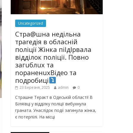
Uncategorized
Стра@шна недільна
траrедія в обласній
поліції Жінка піlдlрвала
відділок поліції. Повно
загuблuх та
nораненuхВідео та
подробиці
23 Березня, 2025
admin
0
Страшне Теракт в Одеській області! В
Біляївці у відділку поліції вибухнула
граната. Унаслідок події загинула жінка,
є потерпілі. На місці