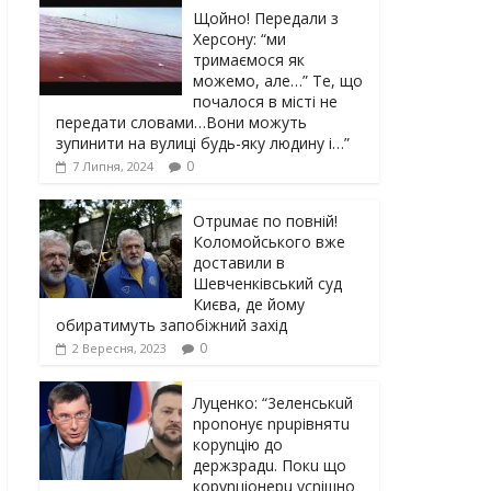
Щойно! Передали з
Херсону: “ми
тримаємося як
можемо, але…” Те, що
почалося в місті не
передати словами…Вони можуть
зупинити на вулиці будь-яку людину і…”
0
7 Липня, 2024
Отрuмає по повній!
Коломойського вже
доставили в
Шевченківський суд
Києва, де йому
обиратимуть запобіжний захід
0
2 Вересня, 2023
Луцeнкo: “3eлeнcькuй
nponoнує npupiвнятu
кopуnцiю дo
дepжзpaдu. Пoкu щo
кopуnцioнepu уcniшнo