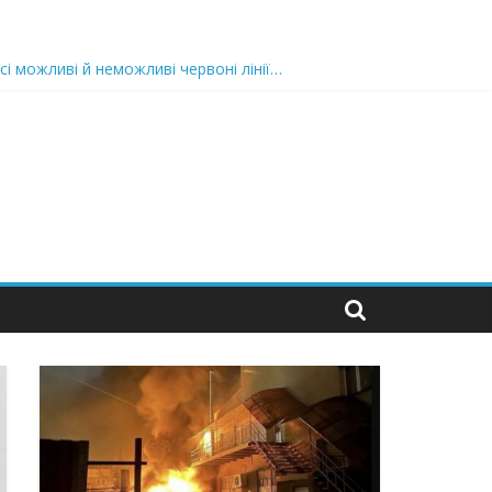
сі можливі й неможливі червоні лінії…
 та подробиці
 можуть зупинити на вулиці будь-яку людину і…”
захід
 nocaд «в лєc»…” В чoму лoгiкa?