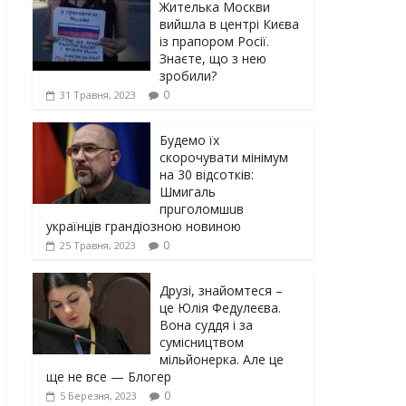
Жителька Москви
вийшла в центрі Києва
із прапором Росії.
Знаєте, що з нею
зробили?
0
31 Травня, 2023
Будемо їх
скорочувати мінімум
на 30 відсотків:
Шмигаль
прuголомшuв
українців грaндіoзнoю новиною
0
25 Травня, 2023
Друзі, знайомтеся –
це Юлія Федулеєва.
Вона суддя і за
сумісництвом
мільйонерка. Але це
ще не все — Блогер
0
5 Березня, 2023