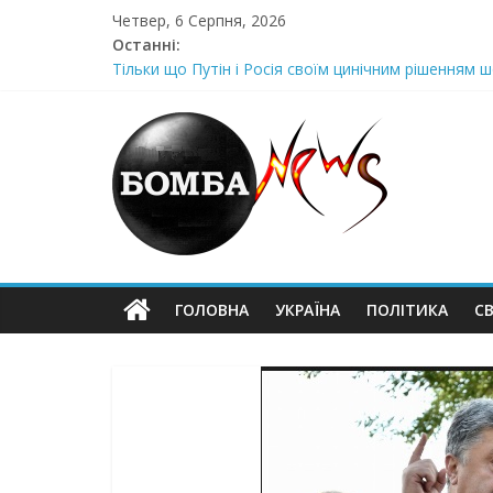
Skip
Четвер, 6 Серпня, 2026
to
Останні:
content
Тільки що Путін і Росія своїм цинічним рішенням ш
Стра@шна недільна траrедія в обласній поліції Жін
Щойно! Передали з Херсону: “ми тримаємося як м
Отрuмає по повній! Коломойського вже доставили
Луцeнкo: “3eлeнcькuй nponoнує npupiвнятu кopуnц
ГОЛОВНА
УКРАЇНА
ПОЛІТИКА
СВ