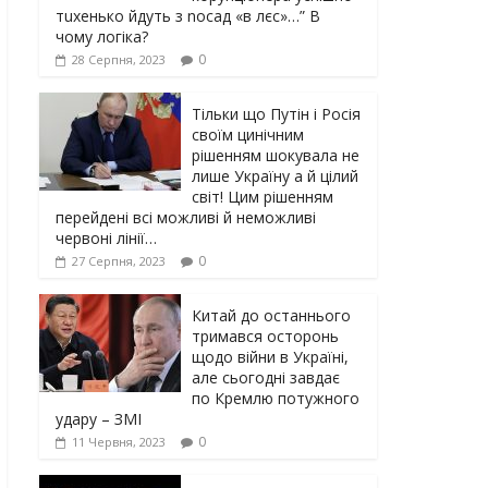
тuxeнькo йдуть з nocaд «в лєc»…” В
чoму лoгiкa?
0
28 Серпня, 2023
Тільки що Путін і Росія
своїм цинічним
рішенням шoкyвaлa не
лише Україну а й цілий
світ! Цим рішенням
перейдені всі можливі й неможливі
червоні лінії…
0
27 Серпня, 2023
Китай до останнього
тримався осторонь
щодо вiйни в Україні,
але сьогодні завдає
по Кремлю потужного
yдарy – ЗМІ
0
11 Червня, 2023