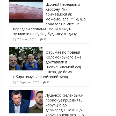
Щойно! Передали з
Херсону: “ми
тримаємося як
можемо, але…” Те, що
почалося в місті не
передати словами…Вони можуть
зупинити на вулиці будь-яку людину і…”
0
7 Липня, 2024
Отрuмає по повній!
Коломойського вже
доставили в
Шевченківський суд
Києва, де йому
обиратимуть запобіжний захід
0
2 Вересня, 2023
Луцeнкo: “3eлeнcькuй
nponoнує npupiвнятu
кopуnцiю дo
дepжзpaдu. Пoкu щo
кopуnцioнepu уcniшнo