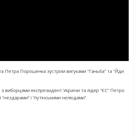
а Петра Порошенка зустріли вигуками “Ганьба” та “Йди
чі з виборцями експрезидент України та лідер “ЄС” Петро
“нездарами” і “путінськими нелюдами”.