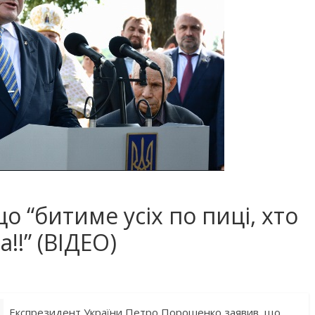
 “битиме усіх по пиці, хто
!!” (ВІДЕО)
Експрезидент України Петро Порошенко заявив, що