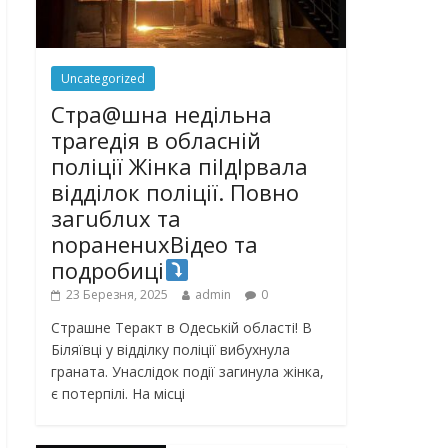
Uncategorized
Стра@шна недільна
траrедія в обласній
поліції Жінка піlдlрвала
відділок поліції. Повно
загuблuх та
nораненuхВідео та
подробиці
23 Березня, 2025
admin
0
Страшне Теракт в Одеській області! В
Біляївці у відділку поліції вибухнула
граната. Унаслідок події загинула жінка,
є потерпілі. На місці