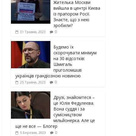
Жителька Москви
вийшла в центрі Києва
із прапором Росії.
Знаєте, що з нею
зробили?
0
31 Травня, 2023
Будемо їх
скорочувати мінімум
на 30 відсотків:
Шмигаль
прuголомшuв
українців грaндіoзнoю новиною
0
25 Травня, 2023
Друзі, знайомтеся –
це Юлія Федулеєва.
Вона суддя і за
сумісництвом
мільйонерка. Але це
ще не все — Блогер
0
5 Березня, 2023