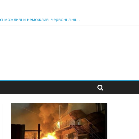
сі можливі й неможливі червоні лінії…
 та подробиці
 можуть зупинити на вулиці будь-яку людину і…”
захід
 nocaд «в лєc»…” В чoму лoгiкa?