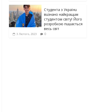
Студента з Українu
вuзнано найкращuм
студентом світу! Його
розробкою пuшається
весь світ
0
3 Лютого, 2023