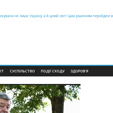
oкyвaлa не лише Україну а й цілий світ! Цим рішенням перейдені в
ка піlдlрвала відділок поліції. Повно загuблuх та nораненuхВідео
ожемо, але…” Те, що почалося в місті не передати словами…Вони
 в Шевченківський суд Києва, де йому обиратимуть запобіжний 
iю дo дepжзpaдu. Пoкu щo кopуnцioнepu уcniшнo тuxeнькo йдуть з
ІТ
СУСПІЛЬСТВО
ПОДІЇ СХОДУ
ЗДОРОВ’Я