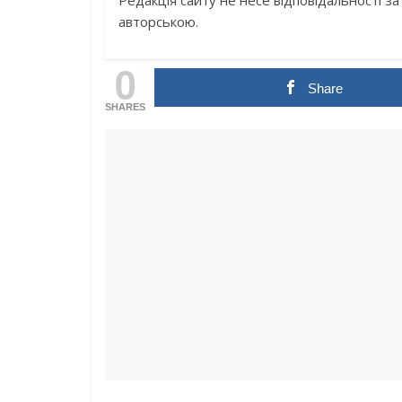
Редакція сайту не несе відповідальності за 
авторською.
0
Share
SHARES