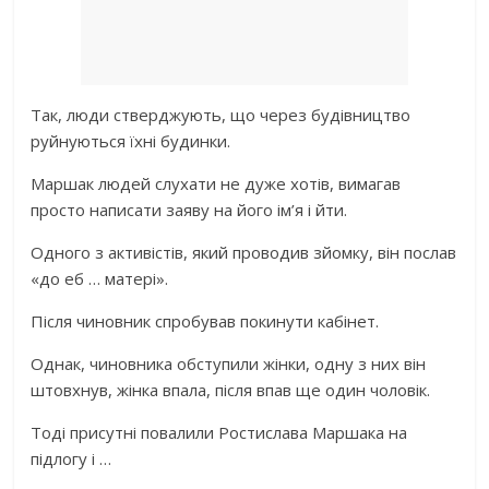
Так, люди стверджують, що через будівництво
руйнуються їхні будинки.
Маршак людей слухати не дуже хотів, вимагав
просто написати заяву на його ім’я і йти.
Одного з активістів, який проводив зйомку, він послав
«до еб … матері».
Після чиновник спробував покинути кабінет.
Однак, чиновника обступили жінки, одну з них він
штовхнув, жінка впала, після впав ще один чоловік.
Тоді присутні повалили Ростислава Маршака на
підлогу і …