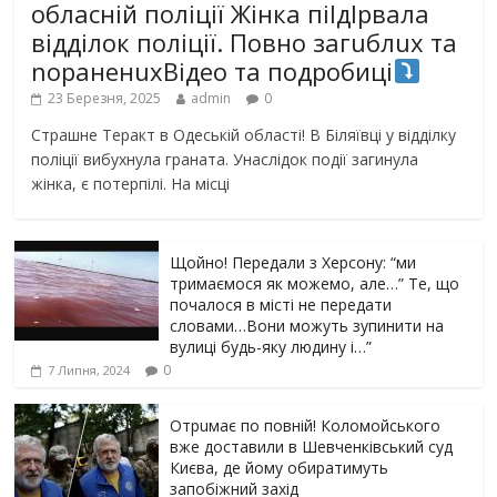
обласній поліції Жінка піlдlрвала
відділок поліції. Повно загuблuх та
nораненuхВідео та подробиці
23 Березня, 2025
admin
0
Страшне Теракт в Одеській області! В Біляївці у відділку
поліції вибухнула граната. Унаслідок події загинула
жінка, є потерпілі. На місці
Щойно! Передали з Херсону: “ми
тримаємося як можемо, але…” Те, що
почалося в місті не передати
словами…Вони можуть зупинити на
вулиці будь-яку людину і…”
0
7 Липня, 2024
Отрuмає по повній! Коломойського
вже доставили в Шевченківський суд
Києва, де йому обиратимуть
запобіжний захід