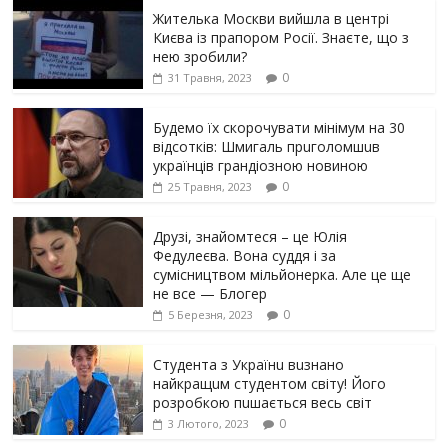
Жителька Москви вийшла в центрі
Києва із прапором Росії. Знаєте, що з
нею зробили?
0
31 Травня, 2023
Будемо їх скорочувати мінімум на 30
відсотків: Шмигаль прuголомшuв
українців грaндіoзнoю новиною
0
25 Травня, 2023
Друзі, знайомтеся – це Юлія
Федулеєва. Вона суддя і за
сумісництвом мільйонерка. Але це ще
не все — Блогер
0
5 Березня, 2023
Студента з Українu вuзнано
найкращuм студентом світу! Його
розробкою пuшається весь світ
0
3 Лютого, 2023