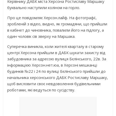
Керівнику ДАБК міста Херсона Ростиславу Маршаку
буквально наступили коліном на горло.
Про це повідомляє Херсон.лайф. На фотографії,
зробленій з відео, видно, як громадяни, що прийшли
в кабінет до чиновника, повалили його на підлогу, а
один чоловік сів зверху на Маршака.
Суперечка виникла, коли жителі кварталу в старому
центрі Херсона прийшли в ДАБК шукати захисту від
забудовника за адресою вулиця Бєлінського, 22в. За
інформацією Херсон.нет.юа, в Херсоні мешканці
будинків №22 і 24 по вулиці Бєлінського прийшли до
начальника херсонського ДАБК Ростиславу Маршаку,
щоб висловити своє невдоволення будівельними
роботами, які ведуться по сусідству.