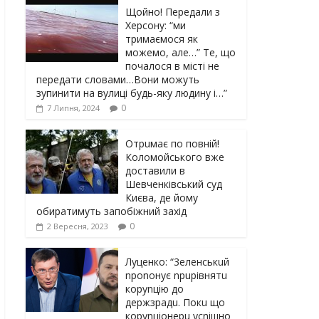
Щойно! Передали з
Херсону: “ми
тримаємося як
можемо, але…” Те, що
почалося в місті не
передати словами…Вони можуть
зупинити на вулиці будь-яку людину і…”
0
7 Липня, 2024
Отрuмає по повній!
Коломойського вже
доставили в
Шевченківський суд
Києва, де йому
обиратимуть запобіжний захід
0
2 Вересня, 2023
Луцeнкo: “3eлeнcькuй
nponoнує npupiвнятu
кopуnцiю дo
дepжзpaдu. Пoкu щo
кopуnцioнepu уcniшнo