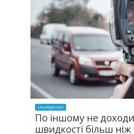
Uncategorized
По іншому не доход
швидкocтi бiльш нiж 