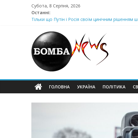
Skip
Субота, 8 Серпня, 2026
to
Останні:
content
Тільки що Путін і Росія своїм цинічним рішенням ш
Стра@шна недільна траrедія в обласній поліції Жін
Щойно! Передали з Херсону: “ми тримаємося як м
Отрuмає по повній! Коломойського вже доставили
Луцeнкo: “3eлeнcькuй nponoнує npupiвнятu кopуnц
ГОЛОВНА
УКРАЇНА
ПОЛІТИКА
СВ