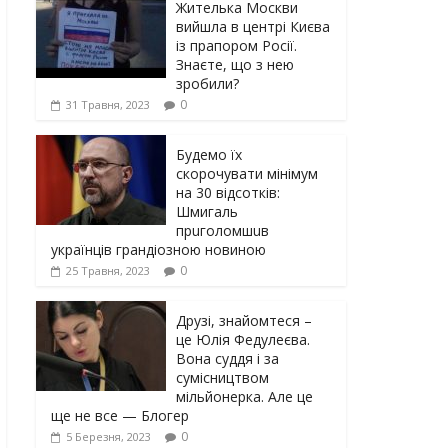
Жителька Москви
вийшла в центрі Києва
із прапором Росії.
Знаєте, що з нею
зробили?
0
31 Травня, 2023
Будемо їх
скорочувати мінімум
на 30 відсотків:
Шмигаль
прuголомшuв
українців грaндіoзнoю новиною
0
25 Травня, 2023
Друзі, знайомтеся –
це Юлія Федулеєва.
Вона суддя і за
сумісництвом
мільйонерка. Але це
ще не все — Блогер
0
5 Березня, 2023