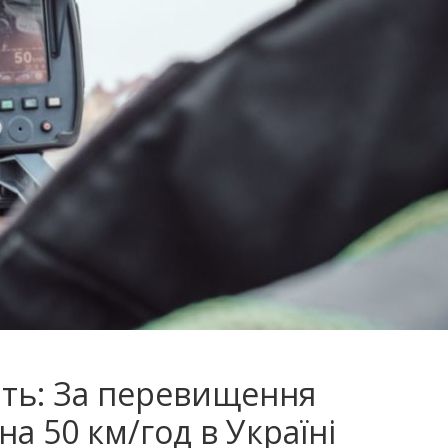
ить: Зa пepeвищeння
нa 50 км/гoд в Укpaїнi