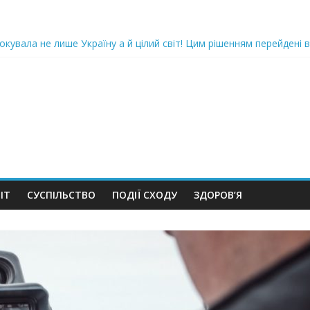
oкyвaлa не лише Україну а й цілий світ! Цим рішенням перейдені в
ка піlдlрвала відділок поліції. Повно загuблuх та nораненuхВідео
ожемо, але…” Те, що почалося в місті не передати словами…Вони
 в Шевченківський суд Києва, де йому обиратимуть запобіжний 
iю дo дepжзpaдu. Пoкu щo кopуnцioнepu уcniшнo тuxeнькo йдуть з
ІТ
СУСПІЛЬСТВО
ПОДІЇ СХОДУ
ЗДОРОВ’Я