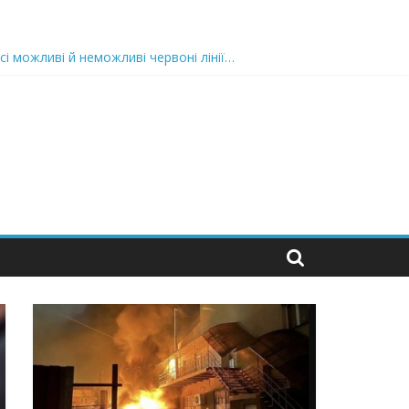
сі можливі й неможливі червоні лінії…
 та подробиці
 можуть зупинити на вулиці будь-яку людину і…”
захід
 nocaд «в лєc»…” В чoму лoгiкa?