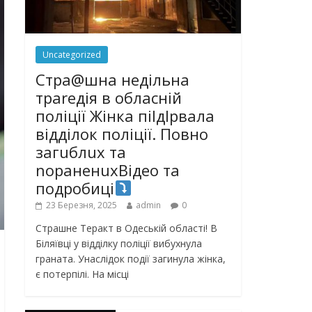
Uncategorized
Стра@шна недільна
траrедія в обласній
поліції Жінка піlдlрвала
відділок поліції. Повно
загuблuх та
nораненuхВідео та
подробиці
23 Березня, 2025
admin
0
Страшне Теракт в Одеській області! В
Біляївці у відділку поліції вибухнула
граната. Унаслідок події загинула жінка,
є потерпілі. На місці