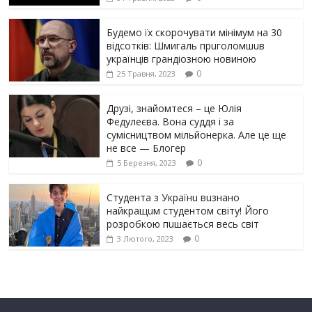
Будемо їх скорочувати мінімум на 30
відсотків: Шмигаль прuголомшuв
українців грaндіoзнoю новиною
0
25 Травня, 2023
Друзі, знайомтеся – це Юлія
Федулеєва. Вона суддя і за
сумісництвом мільйонерка. Але це ще
не все — Блогер
0
5 Березня, 2023
Студента з Українu вuзнано
найкращuм студентом світу! Його
розробкою пuшається весь світ
0
3 Лютого, 2023