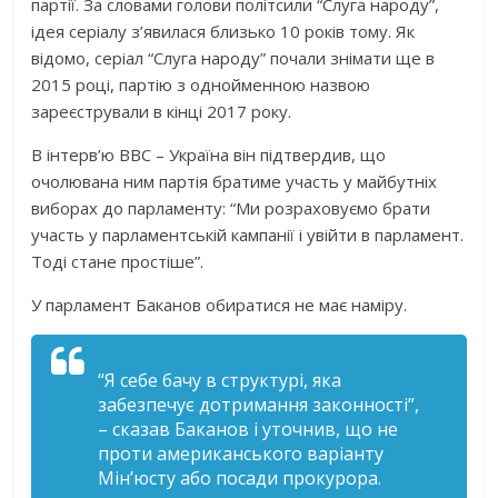
партії. За словами голови політсили “Слуга народу”,
ідея серіалу з’явилася близько 10 років тому. Як
відомо, серіал “Слуга народу” почали знімати ще в
2015 році, партію з однойменною назвою
зареєстрували в кінці 2017 року.
В інтерв’ю BBC – Україна він підтвердив, що
очолювана ним партія братиме участь у майбутніх
виборах до парламенту: “Ми розраховуємо брати
участь у парламентській кампанії і увійти в парламент.
Тоді стане простіше”.
У парламент Баканов обиратися не має наміру.
“Я себе бачу в структурі, яка
забезпечує дотримання законності”,
– сказав Баканов і уточнив, що не
проти американського варіанту
Мін’юсту або посади прокурора.