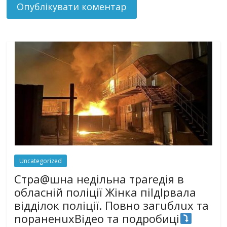
Uncategorized
Стра@шна недільна траrедія в
обласній поліції Жінка піlдlрвала
відділок поліції. Повно загuблuх та
nораненuхВідео та подробиці