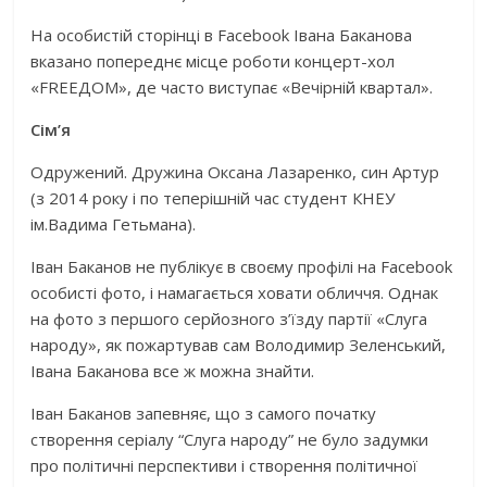
На особистій сторінці в Facebook Івана Баканова
вказано попереднє місце роботи концерт-хол
«FREEДОМ», де часто виступає «Вечірній квартал».
Сім’я
Одружений. Дружина Оксана Лазаренко, син Артур
(з 2014 року і по теперішній час студент КНЕУ
ім.Вадима Гетьмана).
Іван Баканов не публікує в своєму профілі на Facebook
особисті фото, і намагається ховати обличчя. Однак
на фото з першого серйозного з’їзду партії «Слуга
народу», як пожартував сам Володимир Зеленський,
Івана Баканова все ж можна знайти.
Іван Баканов запевняє, що з самого початку
створення серіалу “Слуга народу” не було задумки
про політичні перспективи і створення політичної