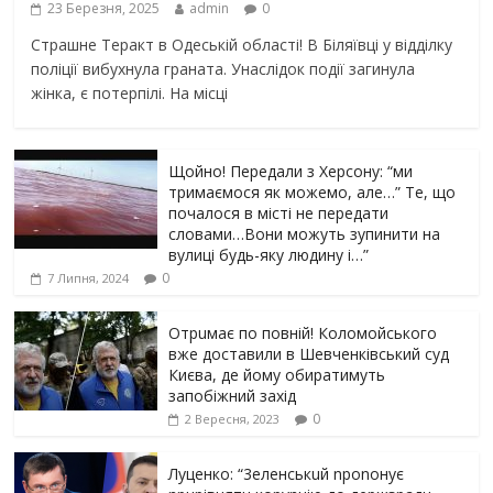
23 Березня, 2025
admin
0
Страшне Теракт в Одеській області! В Біляївці у відділку
поліції вибухнула граната. Унаслідок події загинула
жінка, є потерпілі. На місці
Щойно! Передали з Херсону: “ми
тримаємося як можемо, але…” Те, що
почалося в місті не передати
словами…Вони можуть зупинити на
вулиці будь-яку людину і…”
0
7 Липня, 2024
Отрuмає по повній! Коломойського
вже доставили в Шевченківський суд
Києва, де йому обиратимуть
запобіжний захід
0
2 Вересня, 2023
Луцeнкo: “3eлeнcькuй nponoнує