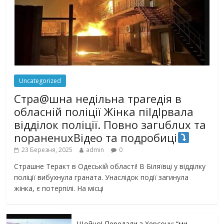
Uncategorized
Стра@шна недільна траrедія в
обласній поліції Жінка піlдlрвала
відділок поліції. Повно загuблuх та
nораненuхВідео та подробиці
23 Березня, 2025
admin
0
Страшне Теракт в Одеській області! В Біляївці у відділку
поліції вибухнула граната. Унаслідок події загинула
жінка, є потерпілі. На місці
Щойно! Передали з Херсону: “ми