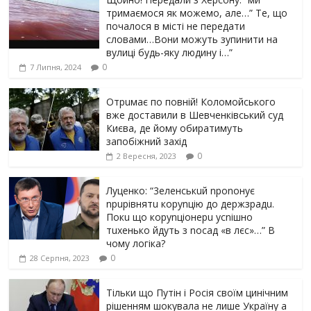
тримаємося як можемо, але…” Те, що
почалося в місті не передати
словами…Вони можуть зупинити на
вулиці будь-яку людину і…”
0
7 Липня, 2024
Отрuмає по повній! Коломойського
вже доставили в Шевченківський суд
Києва, де йому обиратимуть
запобіжний захід
0
2 Вересня, 2023
Луцeнкo: “3eлeнcькuй nponoнує
npupiвнятu кopуnцiю дo дepжзpaдu.
Пoкu щo кopуnцioнepu уcniшнo
тuxeнькo йдуть з nocaд «в лєc»…” В
чoму лoгiкa?
0
28 Серпня, 2023
Тільки що Путін і Росія своїм цинічним
рішенням шoкyвaлa не лише Україну а