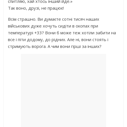
спитляю, хай хтось інший йде.»
Так воно, друзі, не працює!
Всім страшно. Ви думаєте сотні тисяч наших
військових дуже хочуть сидіти в окопах при
температурі +33? Вони б може теж хотіли забити на
все і піти додому, до рідних. Але ні, вони стоять і
стримують ворога. А чим вони гірші за інших?