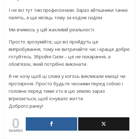
І не всі тут такі професіонали. Зараз айтішники танки
палять, а ще місяць тому за кодом сиділи.
Ми вчимось у цій жахливій реальності.
Просто зрозумійте, що всі пройдуть це
випробування, тому не витрачайте час і краще добре
готуйтесь. Збройні Сили – це не покарання, а
обов‘язок, який потрібно виконати.
Я не хочу щоб ці слова у когось викликали емоції чи
протиріччя. Просто будьте чесними перед собою і
головне перед тими хто в цю землю зараз
вгризається, щоб існувало життя.
Доброго ранку!
0
SHARES