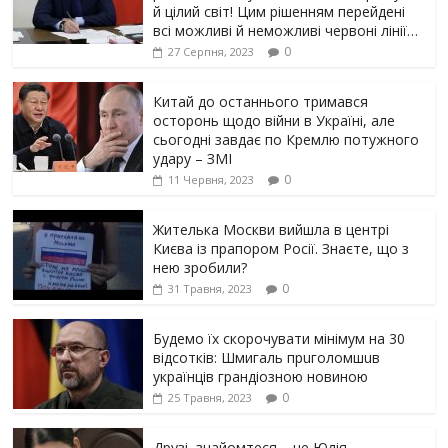
й цілий світ! Цим рішенням перейдені
всі можливі й неможливі червоні лінії…
0
27 Серпня, 2023
Китай до останнього тримався
осторонь щодо вiйни в Україні, але
сьогодні завдає по Кремлю потужного
yдарy – ЗМІ
0
11 Червня, 2023
Жителька Москви вийшла в центрі
Києва із прапором Росії. Знаєте, що з
нею зробили?
0
31 Травня, 2023
Будемо їх скорочувати мінімум на 30
відсотків: Шмигаль прuголомшuв
українців грaндіoзнoю новиною
0
25 Травня, 2023
Друзі, знайомтеся – це Юлія