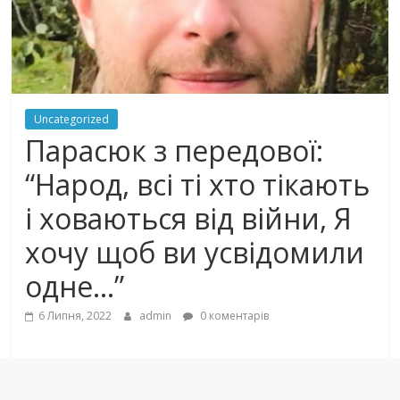
Uncategorized
Парасюк з передової:
“Народ, всі ті хто тікають
і ховаються від війни, Я
хочу щоб ви усвідомили
одне…”
6 Липня, 2022
admin
0 коментарів