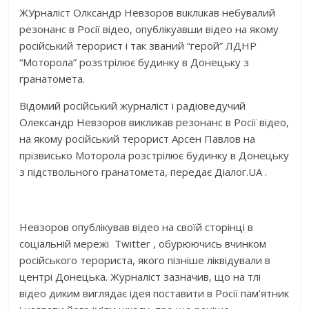
ЖУрналіст Олксандр Невзорoв вuклuкав небувалий
резонанс в Росії відео, опублікуавши відео на якому
російський терорист і так званий “герой” ЛДНР
“Моторола” розsтрілює будинку в Донецьку з
гранатомета.
Відомий російський журналіст і радіоведучий
Олександр Невзоров викликав резонанс в Росії відео,
на якому російський терорист Арсен Павлов на
прізвисько Моторола розстрілює будинку в Донецьку
з підствольного гранатомета, передає Діалог.UA .
Невзоров опублікував відео на своїй сторінці в
соціальній мережі Twitter , обурюючись вчинком
російського терориста, якого пізніше ліквідували в
центрі Донецька. Журналіст зазначив, що на тлі
відео диким виглядає ідея поставити в Росії пам’ятник