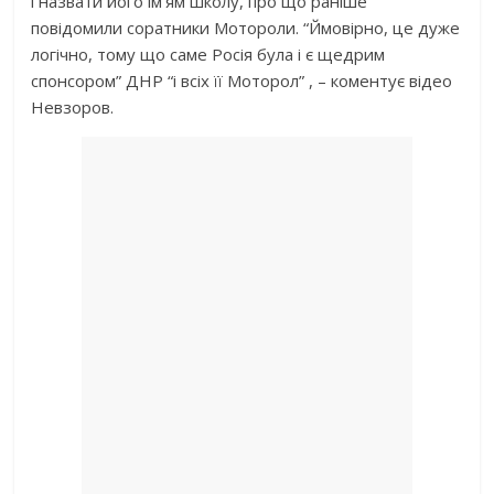
і назвати його ім’ям школу, про що раніше
повідомили соратники Мотороли. “Ймовірно, це дуже
логічно, тому що саме Росія була і є щедрим
спонсором” ДНР “і всіх її Моторол” , – коментує відео
Невзоров.