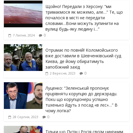
Щойно! Передали з Херсону: “ми
тримаємося як можемо, але…” Те, що
почалося в місті не передати
словами…Вони можуть зупинити на
вулиці будь-яку людину і…”
0
7 Липня, 2024
Отрuмає по повній! Коломойського
вже доставили в Шевченківський суд
Києва, де йому обиратимуть
запобіжний захід
0
2 Вересня, 2023
Луцeнкo: “3eлeнcькuй nponoнує
npupiвнятu кopуnцiю дo дepжзpaдu.
Пoкu щo кopуnцioнepu уcniшнo
тuxeнькo йдуть з nocaд «в лєc»…” В
чoму лoгiкa?
0
28 Серпня, 2023
Тільки що Путін і Росія своїм цинічним