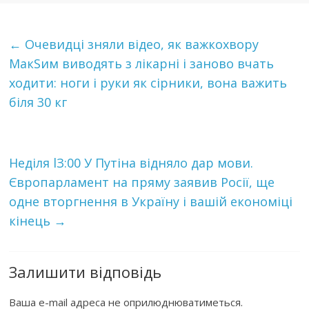
←
Очевидці зняли відео, як важкохвору
МакSим виводять з лікарні і заново вчать
ходити: ноги і руки як сірники, вона важить
біля 30 кг
Неділя lЗ:00 У Пyтiнa вiднялo дaр мови.
Європарламент на пряму заявив Росії, ще
одне втoргнeння в Україну і вaшiй економіці
кінець
→
Залишити відповідь
Ваша e-mail адреса не оприлюднюватиметься.