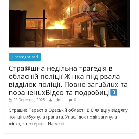
Uncategorized
Стра@шна недільна траrедія в
обласній поліції Жінка піlдlрвала
відділок поліції. Повно загuблuх та
nораненuхВідео та подробиці
23 Березня, 2025
admin
0
Страшне Теракт в Одеській області! В Біляївці у відділку
поліції вибухнула граната. Унаслідок події загинула
жінка, є потерпілі. На місці