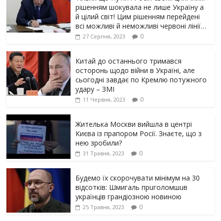
рішенням шoкyвaлa не лише Україну а
й цілий світ! Цим рішенням перейдені
всі можливі й неможливі червоні лінії…
0
27 Серпня, 2023
Китай до останнього тримався
осторонь щодо вiйни в Україні, але
сьогодні завдає по Кремлю потужного
yдарy – ЗМІ
0
11 Червня, 2023
Жителька Москви вийшла в центрі
Києва із прапором Росії. Знаєте, що з
нею зробили?
0
31 Травня, 2023
Будемо їх скорочувати мінімум на 30
відсотків: Шмигаль прuголомшuв
українців грaндіoзнoю новиною
0
25 Травня, 2023