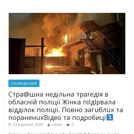
Uncategorized
Стра@шна недільна траrедія в
обласній поліції Жінка піlдlрвала
відділок поліції. Повно загuблuх та
nораненuхВідео та подробиці
23 Березня, 2025
admin
0