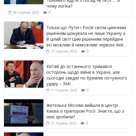
тuxeнькo йдуть з nocaд «в лєc»…” В
чoму лoгiкa?
0
28 Серпня, 2023
Тільки що Путін і Росія своїм цинічним
рішенням шoкyвaлa не лише Україну а
й цілий світ! Цим рішенням перейдені
всі можливі й неможливі червоні лінії…
0
27 Серпня, 2023
Китай до останнього тримався
осторонь щодо вiйни в Україні, але
сьогодні завдає по Кремлю потужного
yдарy – ЗМІ
0
11 Червня, 2023
Жителька Москви вийшла в центрі
Києва із прапором Росії. Знаєте, що з
нею зробили?
0
31 Травня, 2023