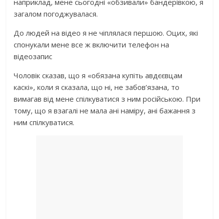
наприклад, мене сьогодні «обзивали» бaндеpiвкою, я
загалом погоджувалася.
До людей на відео я не чіплялася першою. Оцих, які
спонукали мене все ж включити телефон на
відеозапис
Чоловік сказав, що я «обязана купіть авдєєвцам
каскі», коли я сказала, що ні, не забов’язана, то
вимагав від мене спілкуватися з ним російською. При
тому, що я взагалі не мала ані наміру, ані бажання з
ним спілкуватися.