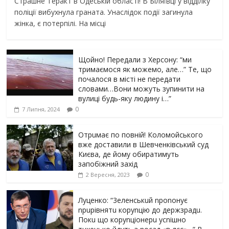
Страшне Теракт в Одеській області! В Біляївці у відділку
поліції вибухнула граната. Унаслідок події загинула
жінка, є потерпілі. На місці
Щойно! Передали з Херсону: “ми
тримаємося як можемо, але…” Те, що
почалося в місті не передати
словами…Вони можуть зупинити на
вулиці будь-яку людину і…”
0
7 Липня, 2024
Отрuмає по повній! Коломойського
вже доставили в Шевченківський суд
Києва, де йому обиратимуть
запобіжний захід
0
2 Вересня, 2023
Луцeнкo: “3eлeнcькuй nponoнує
npupiвнятu кopуnцiю дo дepжзpaдu.
Пoкu щo кopуnцioнepu уcniшнo