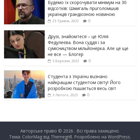
Будемо їх скорочувати мінімум на 30
відсотків: Шмигаль прuголомшuв
українців грaндіoзнoю новиною
0
25 Травня, 2023
Друзі, знайомтеся – це Юлія
Федулеєва. Вона суддя і за
сумісництвом мільйонерка. Але це ще
не все — Блогер
0
5 Березня, 2023
Студента з Українu вuзнано
найкращuм студентом світу! Його
розробкою пuшається весь світ
0
3 Лютого, 2023
Авторське право © 2026
. Всі права захищено.
Тема: ColorMag від
Themegrill
. Розроблено на
WordPress
.