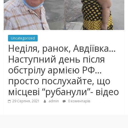
Uncategorized
Неділя, ранок, Авдіївка…
Наступний день після
обcтpiлу армією РФ…
просто послухайте, що
місцеві “рубанули”- відео
29 Серпня, 2021
admin
0 коментарів