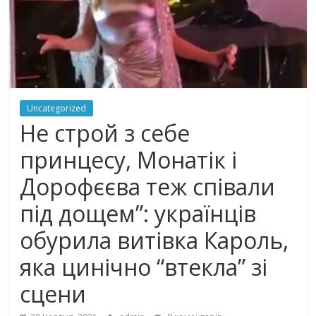
Uncategorized
Не строй з себе
принцесу, Монатік і
Дорофєєва теж співали
під дощем”: українців
обурила витівка Кароль,
яка цинічно “втекла” зі
сцени