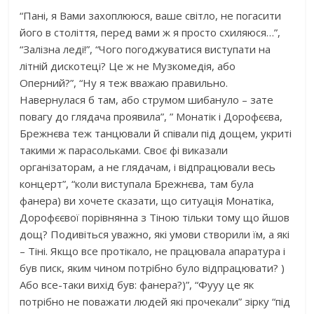
“Пані, я Вами захоплююся, ваше світло, не погасити
його в століття, перед вами ж я просто схиляюся…”,
“Залізна леді!”, “Чого погоджуватися виступати на
літній дискотеці? Це ж не Музкомедія, або
Оперний?”, “Ну я теж вважаю правильно.
Навернулася б там, або струмом шибануло – зате
повагу до глядача проявила”, ” Монатік і Дорофєєва,
Брежнєва теж танцювали й співали під дощем, укриті
такими ж парасольками. Своє фі виказали
організаторам, а не глядачам, і відпрацювали весь
концерт”, “коли виступала Брежнєва, там була
фанера) ви хочете сказати, що ситуація Монатіка,
Дорофєєвої порівнянна з Тіною тільки тому що йшов
дощ? Подивіться уважно, які умови створили їм, а які
– Тіні. Якщо все протікало, не працювала апаратура і
був писк, яким чином потрібно було відпрацювати? )
Або все-таки вихід був: фанера?)”, “Фууу це як
потрібно не поважати людей які прочекали” зірку “під