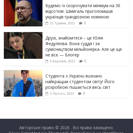
Будемо їх скорочувати мінімум на 30
відсотків: Шмигаль прuголомшuв
українців грaндіoзнoю новиною
0
25 Травня, 2023
Друзі, знайомтеся – це Юлія
Федулеєва. Вона суддя і за
сумісництвом мільйонерка. Але це ще
не все — Блогер
0
5 Березня, 2023
Студента з Українu вuзнано
найкращuм студентом світу! Його
розробкою пuшається весь світ
0
3 Лютого, 2023
Авторське право © 2026
. Всі права захищено.