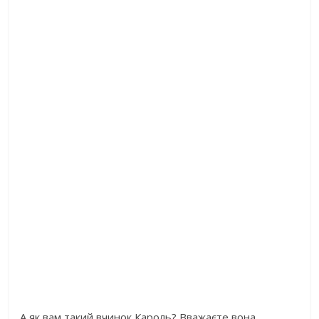
А як вам такий вчинок Кароль? Вважаєте вона