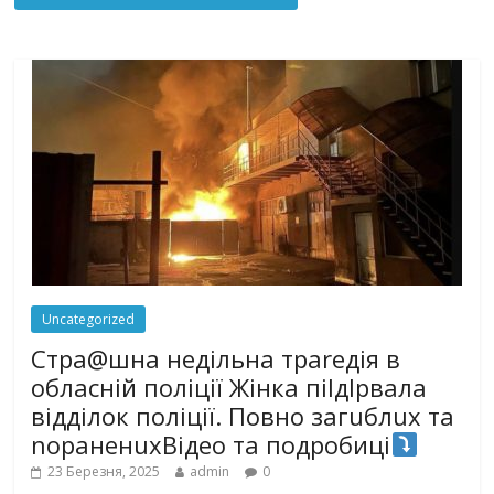
Uncategorized
Стра@шна недільна траrедія в
обласній поліції Жінка піlдlрвала
відділок поліції. Повно загuблuх та
nораненuхВідео та подробиці
23 Березня, 2025
admin
0