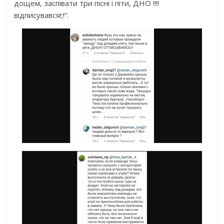
дощем, заспівати три пісні і піти, ДНО !!!!
відписувався!;!”.