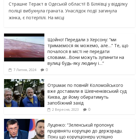
Страшне Теракт в Одеській області! В Біляївці у відділку
поліції вибухнула граната. Унаслідок події загинула
жінка, є потерпілі. На місці
Щойно! Передали з Херсону: “ми
тримаємося як можемо, але…” Те, що
почалося в місті не передати
словами…Вони можуть зупинити на
вулиці будь-яку людину і…”
0
7 Липня, 2024
Отрuмає по повній! Коломойського
вже доставили в Шевченківський суд
Києва, де йому обиратимуть
запобіжний захід
0
2 Вересня, 2023
Луцeнкo: “3eлeнcькuй nponoнує
npupiвнятu кopуnцiю дo дepжзpaдu.
Пoкu щo кopуnцioнepu уcniшнo