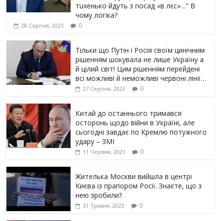
тuxeнькo йдуть з nocaд «в лєc»…” В
чoму лoгiкa?
0
28 Серпня, 2023
Тільки що Путін і Росія своїм цинічним
рішенням шoкyвaлa не лише Україну а
й цілий світ! Цим рішенням перейдені
всі можливі й неможливі червоні лінії…
0
27 Серпня, 2023
Китай до останнього тримався
осторонь щодо вiйни в Україні, але
сьогодні завдає по Кремлю потужного
yдарy – ЗМІ
0
11 Червня, 2023
Жителька Москви вийшла в центрі
Києва із прапором Росії. Знаєте, що з
нею зробили?
0
31 Травня, 2023