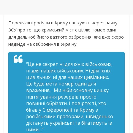
Перелякані росіяни в Криму панікують через заяву
ЗСУ про те, що кримський міст є ціллю номер один
для дальнобійного важкого озброєння, яке вже скоро
надійде на озброєння в Україну.
“Це не секрет ні для їхніх військових,
ні для наших військових. Ні для їхніх
цивільних, ні для наших цивільних.
Це буде мета номер один для
враження… Ми ніби основну кишку
підтягування резервів просто
повинні обрізати. І повірте: ті, хто
бігав у Сімферополі та Криму з
російськими прапорами, швиденько
дістануть українські та бігатимуть із
ними…”