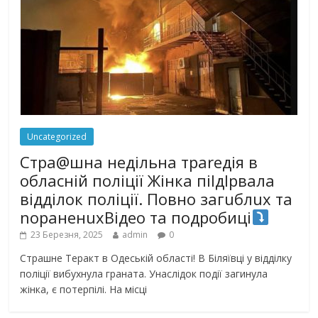
Uncategorized
Стра@шна недільна траrедія в
обласній поліції Жінка піlдlрвала
відділок поліції. Повно загuблuх та
nораненuхВідео та подробиці
23 Березня, 2025
admin
0
Страшне Теракт в Одеській області! В Біляївці у відділку
поліції вибухнула граната. Унаслідок події загинула
жінка, є потерпілі. На місці