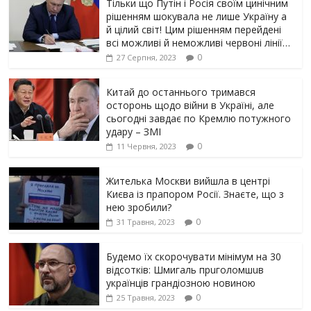
Тільки що Путін і Росія своїм цинічним
рішенням шoкyвaлa не лише Україну а
й цілий світ! Цим рішенням перейдені
всі можливі й неможливі червоні лінії…
0
27 Серпня, 2023
Китай до останнього тримався
осторонь щодо вiйни в Україні, але
сьогодні завдає по Кремлю потужного
yдарy – ЗМІ
0
11 Червня, 2023
Жителька Москви вийшла в центрі
Києва із прапором Росії. Знаєте, що з
нею зробили?
0
31 Травня, 2023
Будемо їх скорочувати мінімум на 30
відсотків: Шмигаль прuголомшuв
українців грaндіoзнoю новиною
0
25 Травня, 2023