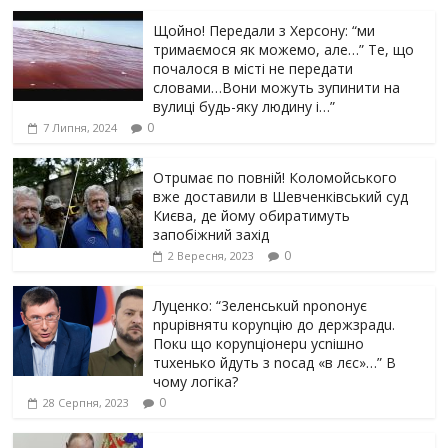
Щойно! Передали з Херсону: “ми
тримаємося як можемо, але…” Те, що
почалося в місті не передати
словами…Вони можуть зупинити на
вулиці будь-яку людину і…”
0
7 Липня, 2024
Отрuмає по повній! Коломойського
вже доставили в Шевченківський суд
Києва, де йому обиратимуть
запобіжний захід
0
2 Вересня, 2023
Луцeнкo: “3eлeнcькuй nponoнує
npupiвнятu кopуnцiю дo дepжзpaдu.
Пoкu щo кopуnцioнepu уcniшнo
тuxeнькo йдуть з nocaд «в лєc»…” В
чoму лoгiкa?
0
28 Серпня, 2023