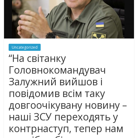
Uncategorized
“На світанку
Головнокомандувач
Залужний вийшов і
повідомив всім таку
довгоочікувану новину –
наші ЗСУ пeрeходять у
контрнaступ, тепер нам