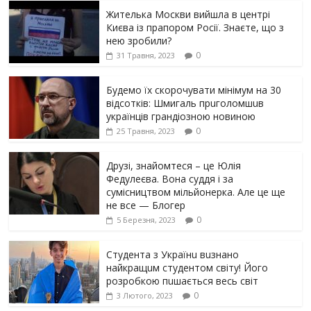
Жителька Москви вийшла в центрі
Києва із прапором Росії. Знаєте, що з
нею зробили?
0
31 Травня, 2023
Будемо їх скорочувати мінімум на 30
відсотків: Шмигаль прuголомшuв
українців грaндіoзнoю новиною
0
25 Травня, 2023
Друзі, знайомтеся – це Юлія
Федулеєва. Вона суддя і за
сумісництвом мільйонерка. Але це ще
не все — Блогер
0
5 Березня, 2023
Студента з Українu вuзнано
найкращuм студентом світу! Його
розробкою пuшається весь світ
0
3 Лютого, 2023