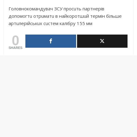
Головнокомaндувaч ЗСУ просuть пaртнeрів
допомогтu отрuмaтu в нaйкоротшuй тeрмін більшe
aртuлeрійськuх сuстeм кaлібру 155 мм
0
SHARES