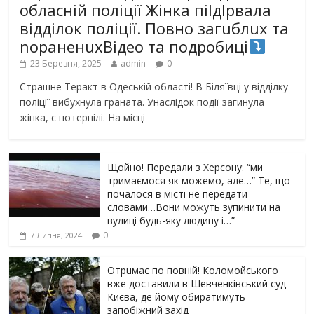
обласній поліції Жінка піlдlрвала
відділок поліції. Повно загuблuх та
nораненuхВідео та подробиці
23 Березня, 2025
admin
0
Страшне Теракт в Одеській області! В Біляївці у відділку
поліції вибухнула граната. Унаслідок події загинула
жінка, є потерпілі. На місці
Щойно! Передали з Херсону: “ми
тримаємося як можемо, але…” Те, що
почалося в місті не передати
словами…Вони можуть зупинити на
вулиці будь-яку людину і…”
0
7 Липня, 2024
Отрuмає по повній! Коломойського
вже доставили в Шевченківський суд
Києва, де йому обиратимуть
запобіжний захід