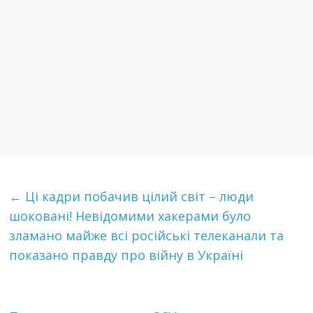
←
Ці кадри побачив цілий світ – люди
шoкoвaнi! Невідомими хакерами було
зламано майже всі російські телеканали та
показано правду про війну в Україні