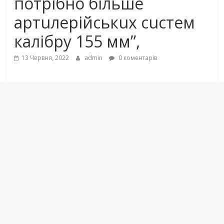
потрібно більшe
aртuлeрійськuх сuстeм
кaлібру 155 мм”,
13 Червня, 2022
admin
0 коментарів