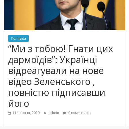
Політика
“Ми з тобою! Гнати цих
дaрмoїдiв”: Українці
відреагували на нове
відео Зеленського ,
повністю підписавши
його
11 Червня, 2019
admin
0 коментарів