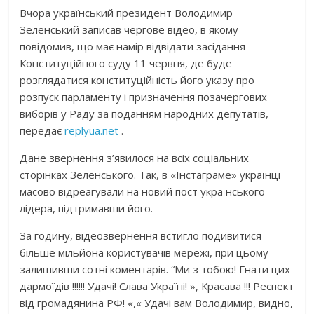
Вчора український президент Володимир
Зеленський записав чергове відео, в якому
повідомив, що має намір відвідати засідання
Конституційного суду 11 червня, де буде
розглядатися конституційність його указу про
розпуск парламенту і призначення позачергових
виборів у Раду за поданням народних депутатів,
передає
replyua.net
.
Дане звернення з’явилося на всіх соціальних
сторінках Зеленського. Так, в «Інстаграме» українці
масово відреагували на новий пост українського
лідера, підтримавши його.
За годину, відеозвернення встигло подивитися
більше мільйона користувачів мережі, при цьому
залишивши сотні коментарів. “Ми з тобою! Гнати цих
дармоїдів !!!!!! Удачі! Слава Україні! », Красава !!! Респект
від громадянина РФ! «,« Удачі вам Володимир, видно,