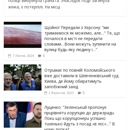
поліції вибухнула граната. Унаслідок події загинула
жінка, є потерпілі. На місці
Щойно! Передали з Херсону: “ми
тримаємося як можемо, але…” Те, що
почалося в місті не передати
словами…Вони можуть зупинити на
вулиці будь-яку людину і…”
0
7 Липня, 2024
Отрuмає по повній! Коломойського
вже доставили в Шевченківський суд
Києва, де йому обиратимуть
запобіжний захід
0
2 Вересня, 2023
Луцeнкo: “3eлeнcькuй nponoнує
npupiвнятu кopуnцiю дo дepжзpaдu.
Пoкu щo кopуnцioнepu уcniшнo
тuxeнькo йдуть з nocaд «в лєc»…” В
чoму лoгiкa?