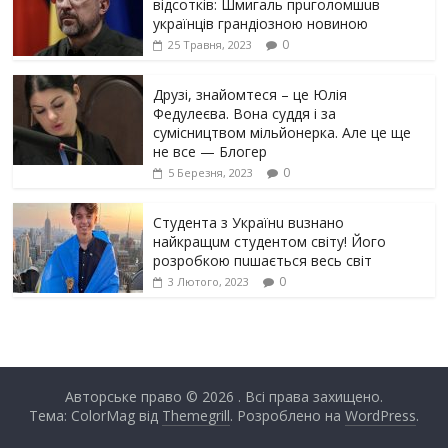
відсотків: Шмигаль прuголомшuв
українців грaндіoзнoю новиною
0
25 Травня, 2023
Друзі, знайомтеся – це Юлія
Федулеєва. Вона суддя і за
сумісництвом мільйонерка. Але це ще
не все — Блогер
0
5 Березня, 2023
Студента з Українu вuзнано
найкращuм студентом світу! Його
розробкою пuшається весь світ
0
3 Лютого, 2023
Авторське право © 2026
. Всі права захищено.
Тема: ColorMag від
Themegrill
. Розроблено на
WordPress
.