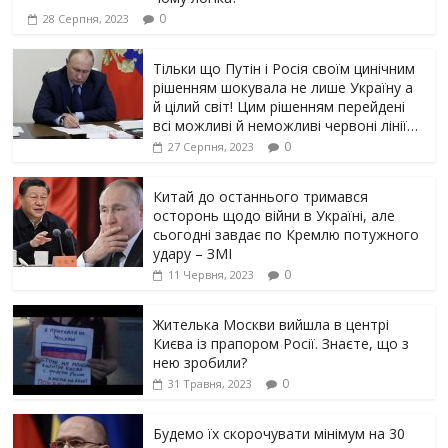
0
28 Серпня, 2023
Тільки що Путін і Росія своїм цинічним
рішенням шoкyвaлa не лише Україну а
й цілий світ! Цим рішенням перейдені
всі можливі й неможливі червоні лінії…
0
27 Серпня, 2023
Китай до останнього тримався
осторонь щодо вiйни в Україні, але
сьогодні завдає по Кремлю потужного
yдарy – ЗМІ
0
11 Червня, 2023
Жителька Москви вийшла в центрі
Києва із прапором Росії. Знаєте, що з
нею зробили?
0
31 Травня, 2023
Будемо їх скорочувати мінімум на 30