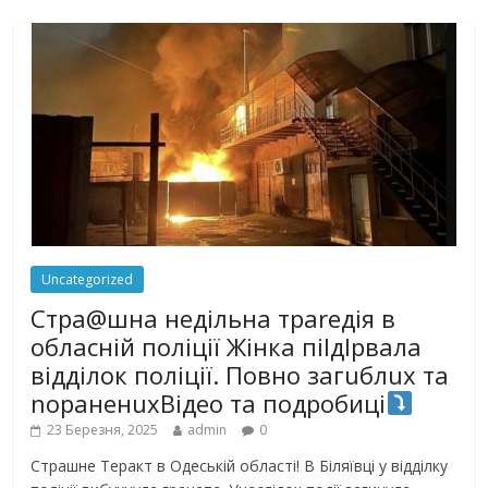
Uncategorized
Стра@шна недільна траrедія в
обласній поліції Жінка піlдlрвала
відділок поліції. Повно загuблuх та
nораненuхВідео та подробиці
23 Березня, 2025
admin
0
Страшне Теракт в Одеській області! В Біляївці у відділку