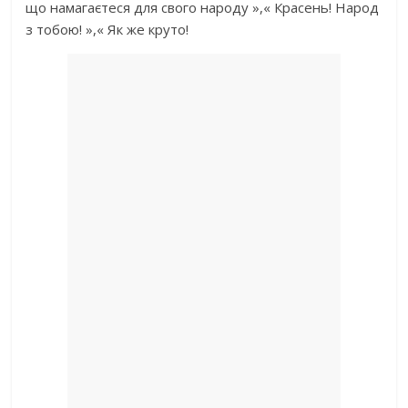
що намагаєтеся для свого народу »,« Красень! Народ
з тобою! »,« Як же круто!