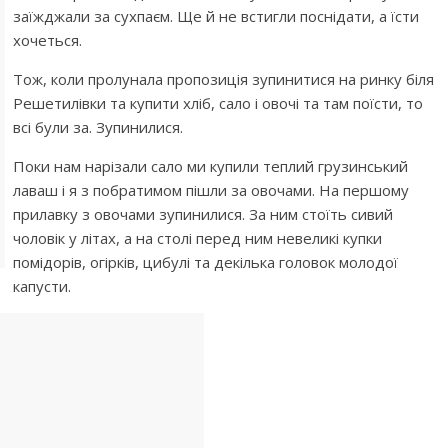
заїжджали за сухпаєм. Ще й не встигли поснідати, а їсти
хочеться.
Тож, коли пролунала пропозиція зупинитися на ринку біля
Решетилівки та купити хліб, сало і овочі та там поїсти, то
всі були за. Зупинилися.
Поки нам нарізали сало ми купили теплий грузинський
лаваш і я з побратимом пішли за овочами. На першому
прилавку з овочами зупинилися. За ним стоїть сивий
чоловік у літах, а на столі перед ним невеликі купки
помідорів, огірків, цибулі та декілька головок молодої
капусти.