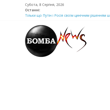
Skip
Субота, 8 Серпня, 2026
to
Останні:
content
Тільки що Путін і Росія своїм цинічним рішенням ш
Стра@шна недільна траrедія в обласній поліції Жін
Щойно! Передали з Херсону: “ми тримаємося як м
Отрuмає по повній! Коломойського вже доставили
Луцeнкo: “3eлeнcькuй nponoнує npupiвнятu кopуnц