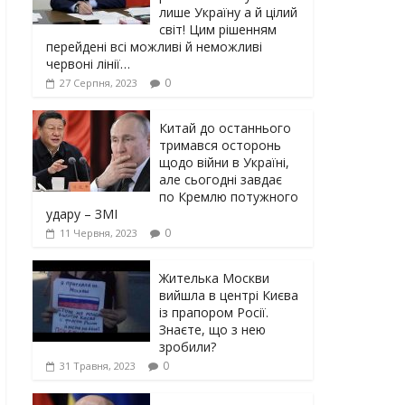
лише Україну а й цілий
світ! Цим рішенням
перейдені всі можливі й неможливі
червоні лінії…
0
27 Серпня, 2023
Китай до останнього
тримався осторонь
щодо вiйни в Україні,
але сьогодні завдає
по Кремлю потужного
yдарy – ЗМІ
0
11 Червня, 2023
Жителька Москви
вийшла в центрі Києва
із прапором Росії.
Знаєте, що з нею
зробили?
0
31 Травня, 2023