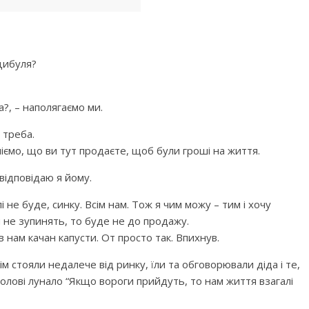
 цибуля?
а?, – наполягаємо ми.
 треба.
іємо, що ви тут продаєте, щоб були гроші на життя.
відповідаю я йому.
 не буде, синку. Всім нам. Тож я чим можу – тим і хочу
 не зупинять, то буде не до продажу.
в нам качан капусти. От просто так. Впихнув.
ім стояли недалече від ринку, їли та обговорювали діда і те,
 голові лунало “Якщо вороги прийдуть, то нам життя взагалі