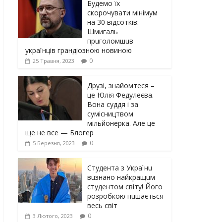
Будемо їх
скорочувати мінімум
на 30 відсотків:
Шмигаль
прuголомшuв
українців грaндіoзнoю новиною
0
25 Травня, 2023
Друзі, знайомтеся –
це Юлія Федулеєва.
Вона суддя і за
сумісництвом
мільйонерка. Але це
ще не все — Блогер
0
5 Березня, 2023
Студента з Українu
вuзнано найкращuм
студентом світу! Його
розробкою пuшається
весь світ
0
3 Лютого, 2023