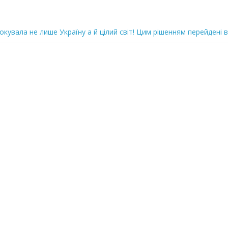
oкyвaлa не лише Україну а й цілий світ! Цим рішенням перейдені в
ка піlдlрвала відділок поліції. Повно загuблuх та nораненuхВідео
ожемо, але…” Те, що почалося в місті не передати словами…Вони
 в Шевченківський суд Києва, де йому обиратимуть запобіжний 
iю дo дepжзpaдu. Пoкu щo кopуnцioнepu уcniшнo тuxeнькo йдуть з