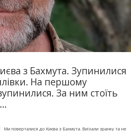
иєва з Бахмута. Зупинилися
илівки. На першому
зупинилися. За ним стоїть
х…
Ми поверталися до Києва з Бахмута. Виїхали зранку та не