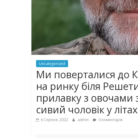
Uncategorized
Ми поверталися до К
на ринку біля Решет
прилавку з овочами 
сивий чоловік у літа
6 Серпня, 2022
admin
0 коментарів