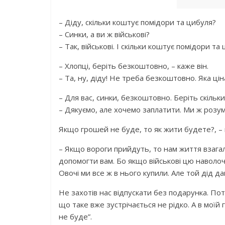
– Діду, скільки коштує помідори та цибуля?
– Синки, а ви ж військові?
– Так, військові. І скільки коштує помідори та
– Хлопці, беріть безкоштовно, – каже він.
– Та, ну, діду! Не треба безкоштовно. Яка цін
– Для вас, синки, безкоштовно. Беріть скільки
– Дякуємо, але хочемо заплатити. Ми ж розум
Якщо грошей не буде, то як жити будете?, – 
– Якщо вороги прийдуть, то нам життя взагалі
допомогти вам. Бо якщо військові цю наволоч
Овочі ми все ж в нього купили. Але той дід да
Не захотів нас відпускати без подарунка. Пот
що таке вже зустрічається не рідко. А в моїй
не буде”.