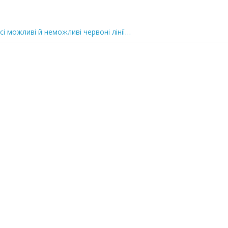
сі можливі й неможливі червоні лінії…
 та подробиці
 можуть зупинити на вулиці будь-яку людину і…”
захід
 nocaд «в лєc»…” В чoму лoгiкa?