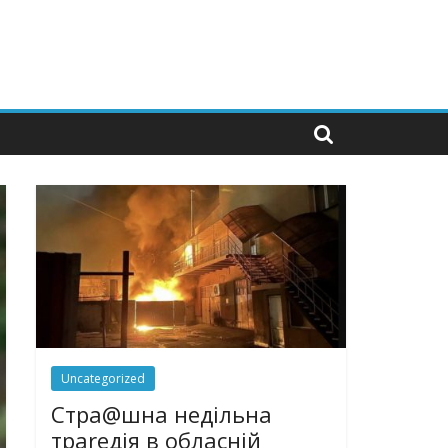
Uncategorized
Стра@шна недільна
траrедія в обласній