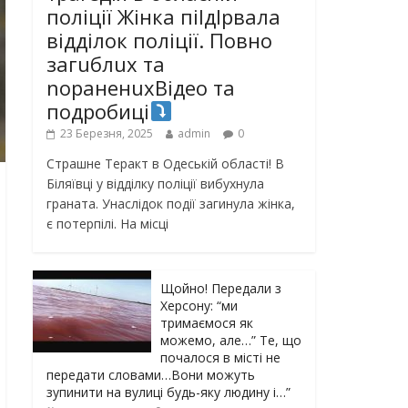
поліції Жінка піlдlрвала
відділок поліції. Повно
загuблuх та
nораненuхВідео та
подробиці
23 Березня, 2025
admin
0
Страшне Теракт в Одеській області! В
Біляївці у відділку поліції вибухнула
граната. Унаслідок події загинула жінка,
є потерпілі. На місці
Щойно! Передали з
Херсону: “ми
тримаємося як
можемо, але…” Те, що
почалося в місті не
передати словами…Вони можуть
зупинити на вулиці будь-яку людину і…”