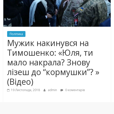
Політика
Мужик накинувся на
Тимошенко: «Юля, ти
мало накрала? Знову
лізеш до “кормушки”? »
(Відео)
19 Листопада, 2018
admin
0 коментарів