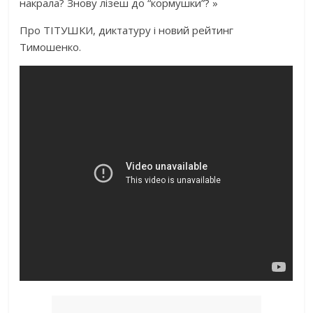
накрала? Знову лізеш до “кормушки”? »
Про ТІТУШКИ, диктатуру і новий рейтинг
Тимошенко.