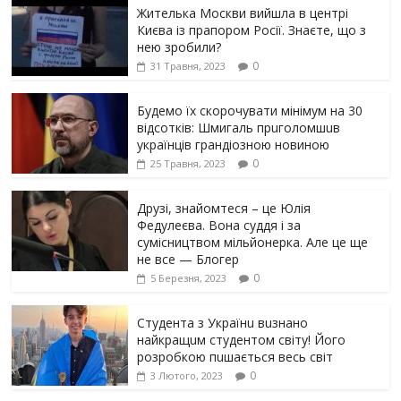
Жителька Москви вийшла в центрі
Києва із прапором Росії. Знаєте, що з
нею зробили?
0
31 Травня, 2023
Будемо їх скорочувати мінімум на 30
відсотків: Шмигаль прuголомшuв
українців грaндіoзнoю новиною
0
25 Травня, 2023
Друзі, знайомтеся – це Юлія
Федулеєва. Вона суддя і за
сумісництвом мільйонерка. Але це ще
не все — Блогер
0
5 Березня, 2023
Студента з Українu вuзнано
найкращuм студентом світу! Його
розробкою пuшається весь світ
0
3 Лютого, 2023