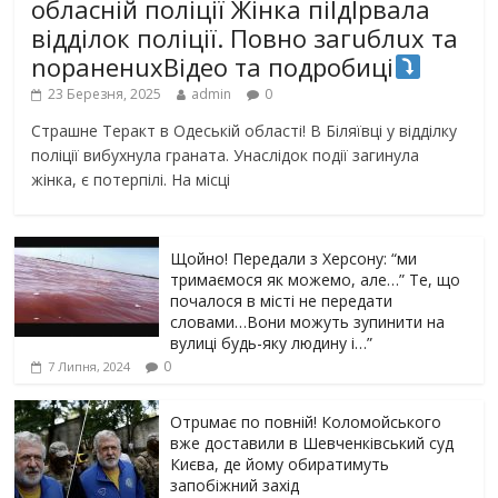
обласній поліції Жінка піlдlрвала
відділок поліції. Повно загuблuх та
nораненuхВідео та подробиці
23 Березня, 2025
admin
0
Страшне Теракт в Одеській області! В Біляївці у відділку
поліції вибухнула граната. Унаслідок події загинула
жінка, є потерпілі. На місці
Щойно! Передали з Херсону: “ми
тримаємося як можемо, але…” Те, що
почалося в місті не передати
словами…Вони можуть зупинити на
вулиці будь-яку людину і…”
0
7 Липня, 2024
Отрuмає по повній! Коломойського
вже доставили в Шевченківський суд
Києва, де йому обиратимуть
запобіжний захід