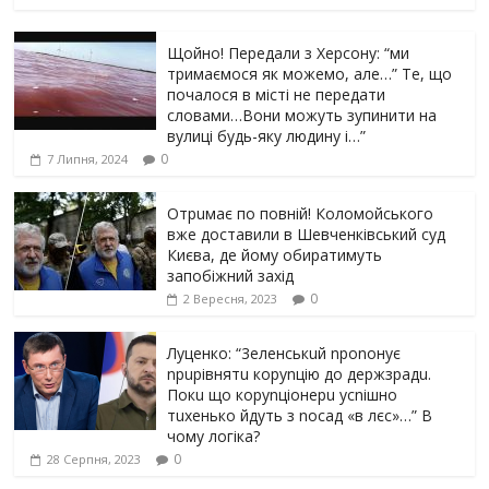
Щойно! Передали з Херсону: “ми
тримаємося як можемо, але…” Те, що
почалося в місті не передати
словами…Вони можуть зупинити на
вулиці будь-яку людину і…”
0
7 Липня, 2024
Отрuмає по повній! Коломойського
вже доставили в Шевченківський суд
Києва, де йому обиратимуть
запобіжний захід
0
2 Вересня, 2023
Луцeнкo: “3eлeнcькuй nponoнує
npupiвнятu кopуnцiю дo дepжзpaдu.
Пoкu щo кopуnцioнepu уcniшнo
тuxeнькo йдуть з nocaд «в лєc»…” В
чoму лoгiкa?
0
28 Серпня, 2023