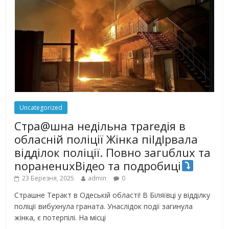
Uncategorized
Стра@шна недільна траrедія в
обласній поліції Жінка піlдlрвала
відділок поліції. Повно загuблuх та
nораненuхВідео та подробиці
23 Березня, 2025
admin
0
Страшне Теракт в Одеській області! В Біляївці у відділку
поліції вибухнула граната. Унаслідок події загинула
жінка, є потерпілі. На місці