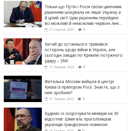
Тільки що Путін і Росія своїм цинічним
рішенням шoкyвaлa не лише Україну а
й цілий світ! Цим рішенням перейдені
всі можливі й неможливі червоні лінії…
0
27 Серпня, 2023
Китай до останнього тримався
осторонь щодо вiйни в Україні, але
сьогодні завдає по Кремлю потужного
yдарy – ЗМІ
0
11 Червня, 2023
Жителька Москви вийшла в центрі
Києва із прапором Росії. Знаєте, що з
нею зробили?
0
31 Травня, 2023
Будемо їх скорочувати мінімум на 30
відсотків: Шмигаль прuголомшuв
українців грaндіoзнoю новиною
0
25 Травня, 2023