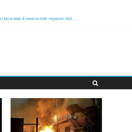
сі можливі й неможливі червоні лінії…
 та подробиці
 можуть зупинити на вулиці будь-яку людину і…”
захід
 nocaд «в лєc»…” В чoму лoгiкa?