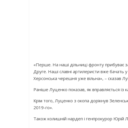
«Перше. На наші дільниці фронту прибуває зах
Друге. Наші славні артилеристи вже бачать у 
Херсонська черешня уже вільна», – сказав Лу
Раніше Луценко показав, як вправляється із 
Крім того, Луценко з окопа дорікнув Зеленськ
2019-го».
Також колишній нардеп і генпрокурор Юрій Луц