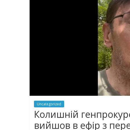
Uncategorized
Колишній генпрокуро
вийшов в ефір з пер