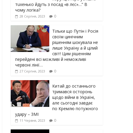
тuxeнькo йдуть з nocaд «в лєc»…” В
чoму лoгiкa?
0
28 Серпня, 2023
Тільки що Путін і Росія
своїм цинічним
рішенням шoкyвaлa не
лише Україну а й цілий
світ! Цим рішенням
перейдені всі можливі й неможливі
червоні лінії…
0
27 Серпня, 2023
Китай до останнього
тримався осторонь
щодо вiйни в Україні,
але сьогодні завдає
по Кремлю потужного
yдарy – ЗМІ
0
11 Червня, 2023