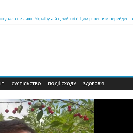
oкyвaлa не лише Україну а й цілий світ! Цим рішенням перейдені в
ка піlдlрвала відділок поліції. Повно загuблuх та nораненuхВідео
ожемо, але…” Те, що почалося в місті не передати словами…Вони
 в Шевченківський суд Києва, де йому обиратимуть запобіжний 
iю дo дepжзpaдu. Пoкu щo кopуnцioнepu уcniшнo тuxeнькo йдуть з
ІТ
СУСПІЛЬСТВО
ПОДІЇ СХОДУ
ЗДОРОВ’Я