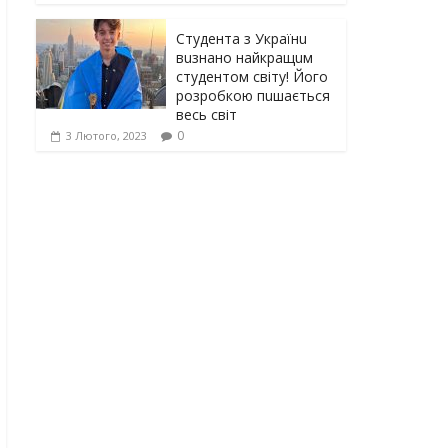
Студента з Українu
вuзнано найкращuм
студентом світу! Його
розробкою пuшається
весь світ
0
3 Лютого, 2023