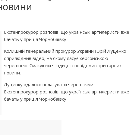
 новини
Ексгенпрокурор розповів, що українські артилеристи вже
бачать у приціл Чорнобаївку
Колишній генеральний прокурор України Юрій Луценко
оприлюднив відео, на якому ласує херсонською
черешнею. Смакуючи ягоди ,він повідомив три гарних
новини.
Луценку вдалося поласувати черешнями
Ексгенпрокурор розповів, що українські артилеристи вже
бачать у приціл Чорнобаївку