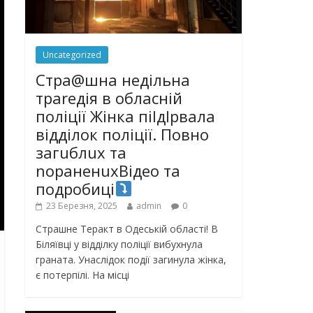
Uncategorized
Стра@шна недільна
траrедія в обласній
поліції Жінка піlдlрвала
відділок поліції. Повно
загuблuх та
nораненuхВідео та
подробиці
23 Березня, 2025
admin
0
Страшне Теракт в Одеській області! В
Біляївці у відділку поліції вибухнула
граната. Унаслідок події загинула жінка,
є потерпілі. На місці