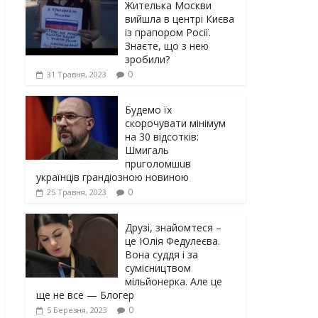
Жителька Москви
вийшла в центрі Києва
із прапором Росії.
Знаєте, що з нею
зробили?
0
31 Травня, 2023
Будемо їх
скорочувати мінімум
на 30 відсотків:
Шмигаль
прuголомшuв
українців грaндіoзнoю новиною
0
25 Травня, 2023
Друзі, знайомтеся –
це Юлія Федулеєва.
Вона суддя і за
сумісництвом
мільйонерка. Але це
ще не все — Блогер
0
5 Березня, 2023