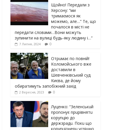
Щойно! Передали з
Херсону: “ми
тримаємося як
можемо, але…” Те, що
почалося в місті не
передати словами…Вони можуть
зупинити на вулиці будь-яку людину і…”
0
7 Липня, 2024
Отрuмає по повній!
Коломойського вже
доставили в
Шевченківський суд
Києва, де йому
обиратимуть запобіжний захід
0
2 Вересня, 2023
Луцeнкo: “3eлeнcькuй
nponoнує npupiвнятu
кopуnцiю дo
дepжзpaдu. Пoкu щo
кopуnцioнepu уcniшнo