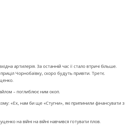
ідна артилерія. За останній час її стало втричі більше.
приціл Чорнобаївку, скоро будуть привіти. Третє.
ценко.
кайлом – поглиблює ним окоп.
ому: «Ех, нам би ще «Стугни», які припинили фінансувати з
енко на війні на війні навчився готувати плов.