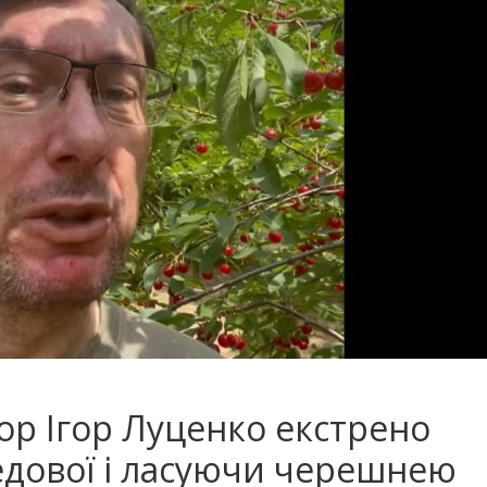
р Ігор Луценко екстрено
едової і ласуючи черешнею