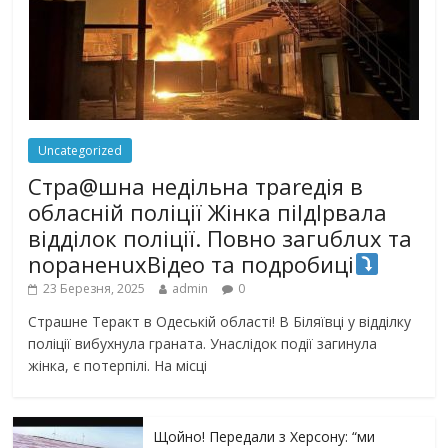
Uncategorized
Стра@шна недільна траrедія в
обласній поліції Жінка піlдlрвала
відділок поліції. Повно загuблuх та
nораненuхВідео та подробиці
23 Березня, 2025
admin
0
Страшне Теракт в Одеській області! В Біляївці у відділку
поліції вибухнула граната. Унаслідок події загинула
жінка, є потерпілі. На місці
Щойно! Передали з Херсону: “ми