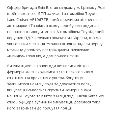
Офіцер бригади Яків Б. став свідком у м. Кривому Розі
щойно скоєного ДТП за участі автомобіля Toyota
Land Cruiser AE1067TB, який спричинив зіткнення з
авто марки «Таврія», в якому перебувала родина з
неповнолітньою дитиною. Автомобілем Toyota, який
порушив ПДР, керував громадянин України, що мав
явні ознаки сп’яніння. Українські воїни надали першу
медичну допомогу постраждалим, викликали
«швидку» і поліцію, а далі почався екшн.
Винуватцями автопригоди виявилися місцеві
фермери, які знаходилися в стані алкогольного
сп’яніння. На прохання офіцера-богунівця
залишитися на місці події та дочекатися поліції,
винуватці намагалися скрутити номерні знаки
машини Toyota та втікти з місця події. Після багатьох
спроб офіцера зупинити винуватця, довелося таки
його затримати до прибуття поліції.