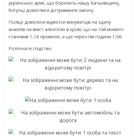
української армії, що боронить нашу Батьківщину,
богунці домоглися дотримання закону.
Поліції довелося відвезти винуватців на здачу
аналізів на вміст алкоголю в крові, що на той момент
становив 1,16 промілле, а ще через пів години 1,06.
Розпочате спідство.