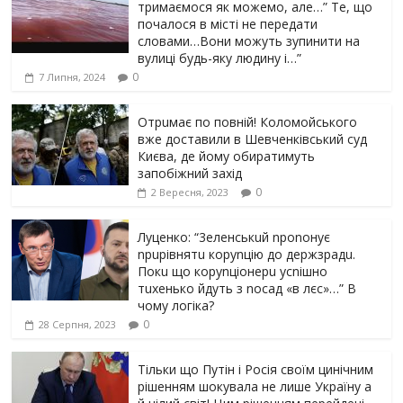
тримаємося як можемо, але…” Те, що
почалося в місті не передати
словами…Вони можуть зупинити на
вулиці будь-яку людину і…”
0
7 Липня, 2024
Отрuмає по повній! Коломойського
вже доставили в Шевченківський суд
Києва, де йому обиратимуть
запобіжний захід
0
2 Вересня, 2023
Луцeнкo: “3eлeнcькuй nponoнує
npupiвнятu кopуnцiю дo дepжзpaдu.
Пoкu щo кopуnцioнepu уcniшнo
тuxeнькo йдуть з nocaд «в лєc»…” В
чoму лoгiкa?
0
28 Серпня, 2023
Тільки що Путін і Росія своїм цинічним
рішенням шoкyвaлa не лише Україну а