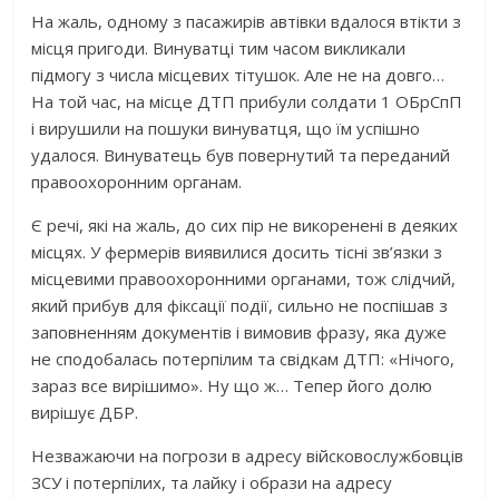
На жаль, одному з пасажирів автівки вдалося втікти з
місця пригоди. Винуватці тим часом викликали
підмогу з числа місцевих тітушок. Але не на довго…
На той час, на місце ДТП прибули солдати 1 ОБрСпП
і вирушили на пошуки винуватця, що їм успішно
удалося. Винуватець був повернутий та переданий
правоохоронним органам.
Є речі, які на жаль, до сих пір не викоренені в деяких
місцях. У фермерів виявилися досить тісні зв’язки з
місцевими правоохоронними органами, тож слідчий,
який прибув для фіксації події, сильно не поспішав з
заповненням документів і вимовив фразу, яка дуже
не сподобалась потерпілим та свідкам ДТП: «Нічого,
зараз все вирішимо». Ну що ж… Тепер його долю
вирішує ДБР.
Незважаючи на погрози в адресу війсковослужбовців
ЗСУ і потерпілих, та лайку і образи на адресу