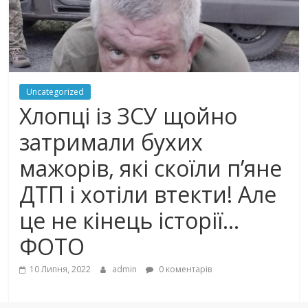
Uncategorized
Хлопці із ЗСУ щойно
затримали бухих
мажорів, які скоїли п’яне
ДТП і хотіли втекти! Але
це не кінець історії…
ФОТО
10 Липня, 2022
admin
0 коментарів