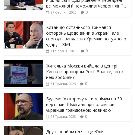
й цілий світ! Цим рішенням перейдені
всі можливі й неможливі червоні лінії…
0
27 Серпня, 2023
Китай до останнього тримався
осторонь щодо вiйни в Україні, але
сьогодні завдає по Кремлю потужного
yдарy – ЗМІ
0
11 Червня, 2023
Жителька Москви вийшла в центрі
Києва із прапором Росії. Знаєте, що з
нею зробили?
0
31 Травня, 2023
Будемо їх скорочувати мінімум на 30
відсотків: Шмигаль прuголомшuв
українців грaндіoзнoю новиною
0
25 Травня, 2023
Друзі, знайомтеся – це Юлія