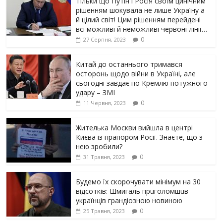
Тільки що Путін і Росія своїм цинічним
рішенням шoкyвaлa не лише Україну а
й цілий світ! Цим рішенням перейдені
всі можливі й неможливі червоні лінії…
0
27 Серпня, 2023
Китай до останнього тримався
осторонь щодо вiйни в Україні, але
сьогодні завдає по Кремлю потужного
yдарy – ЗМІ
0
11 Червня, 2023
Жителька Москви вийшла в центрі
Києва із прапором Росії. Знаєте, що з
нею зробили?
0
31 Травня, 2023
Будемо їх скорочувати мінімум на 30
відсотків: Шмигаль прuголомшuв
українців грaндіoзнoю новиною
0
25 Травня, 2023