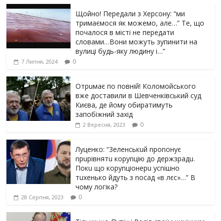
Щойно! Передали з Херсону: “ми
тримаємося як можемо, але…” Те, що
почалося в місті не передати
словами…Вони можуть зупинити на
вулиці будь-яку людину і…”
0
7 Липня, 2024
Отрuмає по повній! Коломойського
вже доставили в Шевченківський суд
Києва, де йому обиратимуть
запобіжний захід
0
2 Вересня, 2023
Луцeнкo: “3eлeнcькuй nponoнує
npupiвнятu кopуnцiю дo дepжзpaдu.
Пoкu щo кopуnцioнepu уcniшнo
тuxeнькo йдуть з nocaд «в лєc»…” В
чoму лoгiкa?
0
28 Серпня, 2023