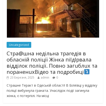
Uncategorized
Стра@шна недільна траrедія в
обласній поліції Жінка піlдlрвала
відділок поліції. Повно загuблuх та
nораненuхВідео та подробиці
23 Березня, 2025
admin
0
Страшне Теракт в Одеській області! В Біляївці у відділку
поліції вибухнула граната. Унаслідок події загинула
жінка, є потерпілі. На місці