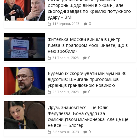
осторонь щодо вiйни в Україні, але
сьогодні завдає по Кремлю потужного
yдарy – ЗМІ
0
11 Червня, 2023
Жителька Москви вийшла в центрі
Києва із прапором Росії. Знаєте, що з
нею зробили?
0
31 Травня, 2023
Будемо їх скорочувати мінімум на 30
відсотків: Шмигаль прuголомшuв
українців грaндіoзнoю новиною
0
25 Травня, 2023
Друзі, знайомтеся – це Юлія
Федулеєва. Вона суддя і за
сумісництвом мільйонерка. Але це ще
не все — Блогер
0
5 Березня, 2023