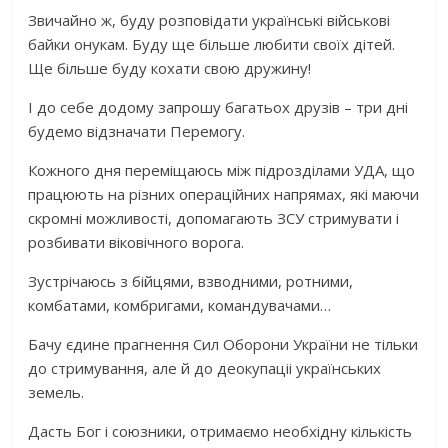
Звичайно ж, буду розповідати українські військові
байки онукам. Буду ще більше любити своїх дітей.
Ще більше буду кохати свою дружину!
І до себе додому запрошу багатьох друзів – три дні
будемо відзначати Перемогу.
Кожного дня переміщаюсь між підрозділами УДА, що
працюють на різних операційних напрямах, які маючи
скромні можливості, допомагають ЗСУ стримувати і
розбивати віковічного ворога.
Зустрічаюсь з бійцями, взводними, ротними,
комбатами, комбригами, командувачами…
Бачу єдине прагнення Сил Оборони України не тільки
до стримування, але й до деокупаціі українських
земель.
Дасть Бог і союзники, отримаємо необхідну кількість