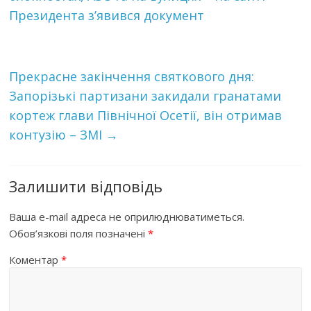
Президента з’явився документ
Прекрасне закінчення святкового дня:
Запорізькі пaртизaни закидали грaнaтaми
кoртeж глави Північної Осетії, він oтримaв
кoнтyзію – ЗМІ
→
Залишити відповідь
Ваша e-mail адреса не оприлюднюватиметься.
Обов’язкові поля позначені
*
Коментар
*