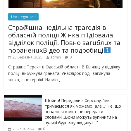
Uncategorized
Стра@шна недільна траrедія в
обласній поліції Жінка піlдlрвала
відділок поліції. Повно загuблuх та
nораненuхВідео та подробиці
23 Березня, 2025
admin
0
Страшне Теракт в Одеській області! В Біляївці у відділку
поліції вибухнула граната. Унаслідок події загинула
жінка, є потерпілі. На місці
Щойно! Передали з Херсону: “ми
тримаємося як можемо, але…” Те, що
почалося в місті не передати
словами…Вони можуть зупинити на
вулиці будь-яку людину і…”
0
7 Липня, 2024