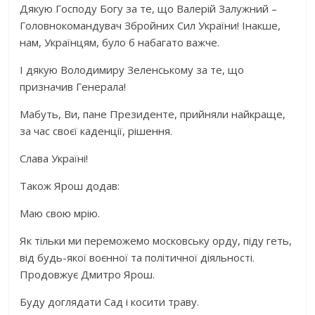
Дякую Господу Богу за те, що Валерій Залужний –
Головнокомандувач Збройних Сил України! Інакше,
нам, Українцям, було б набагато важче.
І дякую Володимиру Зеленському за те, що
призначив Генерала!
Мабуть, Ви, пане Президенте, прийняли найкраще,
за час своєї каденції, рішення.
Слава Україні!
Також Ярош додав:
Маю свою мрію.
Як тільки ми переможемо московську орду, піду геть,
від будь-якої воєнної та політичної діяльності.
Продовжує Дмитро Ярош.
Буду доглядати Сад і косити траву.