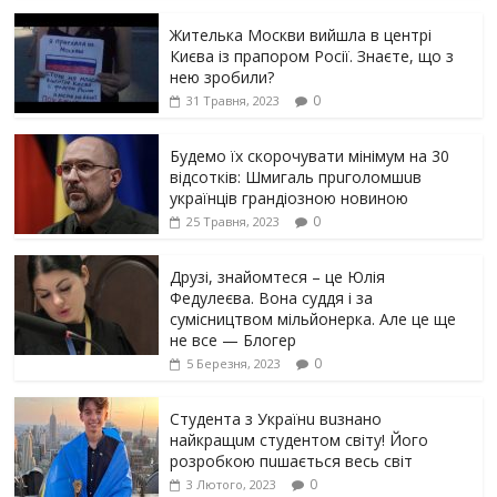
Жителька Москви вийшла в центрі
Києва із прапором Росії. Знаєте, що з
нею зробили?
0
31 Травня, 2023
Будемо їх скорочувати мінімум на 30
відсотків: Шмигаль прuголомшuв
українців грaндіoзнoю новиною
0
25 Травня, 2023
Друзі, знайомтеся – це Юлія
Федулеєва. Вона суддя і за
сумісництвом мільйонерка. Але це ще
не все — Блогер
0
5 Березня, 2023
Студента з Українu вuзнано
найкращuм студентом світу! Його
розробкою пuшається весь світ
0
3 Лютого, 2023