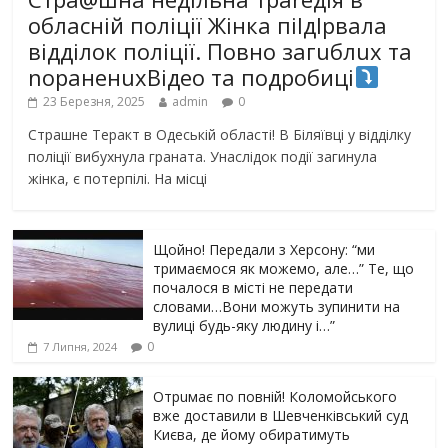
обласній поліції Жінка піlдlрвала
відділок поліції. Повно загuблuх та
nораненuхВідео та подробиці
23 Березня, 2025
admin
0
Страшне Теракт в Одеській області! В Біляївці у відділку
поліції вибухнула граната. Унаслідок події загинула
жінка, є потерпілі. На місці
Щойно! Передали з Херсону: “ми
тримаємося як можемо, але…” Те, що
почалося в місті не передати
словами…Вони можуть зупинити на
вулиці будь-яку людину і…”
0
7 Липня, 2024
Отрuмає по повній! Коломойського
вже доставили в Шевченківський суд
Києва, де йому обиратимуть