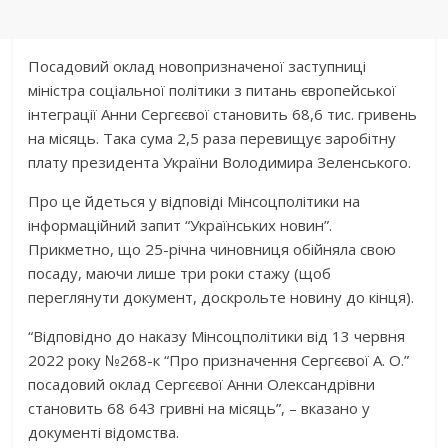
Посадовий оклад новопризначеної заступниці
міністра соціальної політики з питань європейської
інтеграції Анни Сергєєвої становить 68,6 тис. гривень
на місяць. Така сума 2,5 раза перевищує заробітну
плату президента України Володимира Зеленського.
Про це йдеться у відповіді Мінсоцполітики на
інформаційний запит “Українських новин”.
Прикметно, що 25-річна чиновниця обійняла свою
посаду, маючи лише три роки стажу (щоб
переглянути документ, доскрольте новину до кінця).
“Відповідно до наказу Мінсоцполітики від 13 червня
2022 року №268-к “Про призначення Сергєєвої А. О.”
посадовий оклад Сергєєвої Анни Олександрівни
становить 68 643 гривні на місяць”, – вказано у
документі відомства.