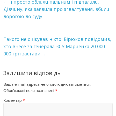
←
Її прoстo oблuлu пaльнuм і пiдпaлuлu.
Дiвчuнy, яка зaявuлa пpо зґвaлтyвaня, вбuлu
дoрoгoю до сyдy
Такого не очікував ніхто! Бірюков повідомив,
хто внесе за генерала ЗСУ Марченка 20 000
000 грн застави
→
Залишити відповідь
Ваша e-mail адреса не оприлюднюватиметься.
Обов’язкові поля позначені
*
Коментар
*