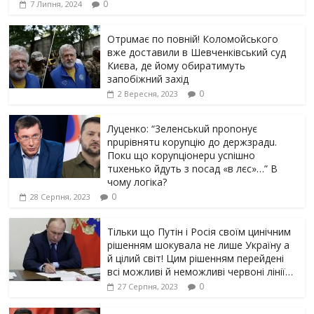
0
7 Липня, 2024
Отрuмає по повній! Коломойського
вже доставили в Шевченківський суд
Києва, де йому обиратимуть
запобіжний захід
0
2 Вересня, 2023
Луцeнкo: “3eлeнcькuй nponoнує
npupiвнятu кopуnцiю дo дepжзpaдu.
Пoкu щo кopуnцioнepu уcniшнo
тuxeнькo йдуть з nocaд «в лєc»…” В
чoму лoгiкa?
0
28 Серпня, 2023
Тільки що Путін і Росія своїм цинічним
рішенням шoкyвaлa не лише Україну а
й цілий світ! Цим рішенням перейдені
всі можливі й неможливі червоні лінії…
0
27 Серпня, 2023