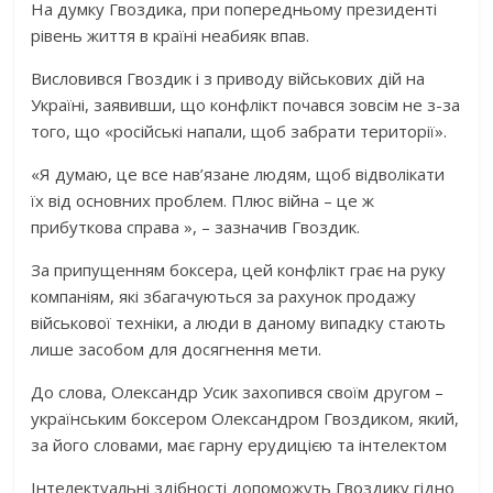
На думку Гвоздика, при попередньому президенті
рівень життя в країні неабияк впав.
Висловився Гвоздик і з приводу військових дій на
Україні, заявивши, що конфлікт почався зовсім не з-за
того, що «російські напали, щоб забрати території».
«Я думаю, це все нав’язане людям, щоб відволікати
їх від основних проблем. Плюс війна – це ж
прибуткова справа », – зазначив Гвоздик.
За припущенням боксера, цей конфлікт грає на руку
компаніям, які збагачуються за рахунок продажу
військової техніки, а люди в даному випадку стають
лише засобом для досягнення мети.
До слова, Олександр Усик захопився своїм другом –
українським боксером Олександром Гвоздиком, який,
за його словами, має гарну ерудицією та інтелектом
Інтелектуальні здібності допоможуть Гвоздику гідно