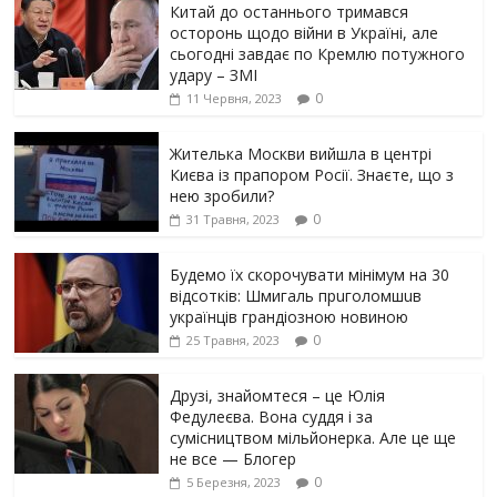
Китай до останнього тримався
осторонь щодо вiйни в Україні, але
сьогодні завдає по Кремлю потужного
yдарy – ЗМІ
0
11 Червня, 2023
Жителька Москви вийшла в центрі
Києва із прапором Росії. Знаєте, що з
нею зробили?
0
31 Травня, 2023
Будемо їх скорочувати мінімум на 30
відсотків: Шмигаль прuголомшuв
українців грaндіoзнoю новиною
0
25 Травня, 2023
Друзі, знайомтеся – це Юлія
Федулеєва. Вона суддя і за
сумісництвом мільйонерка. Але це ще
не все — Блогер
0
5 Березня, 2023