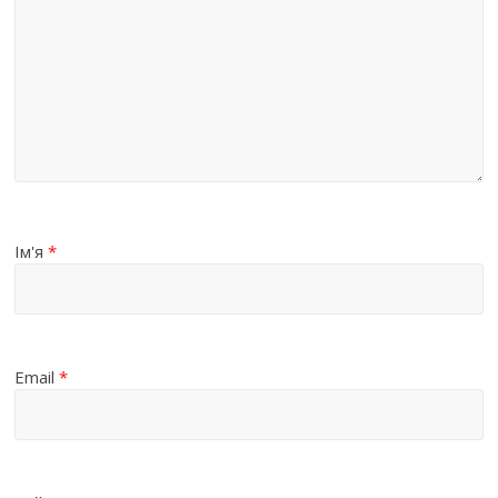
Ім'я
*
Email
*