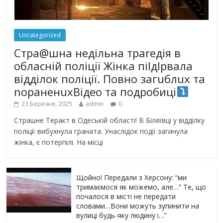
Uncategorized
Стра@шна недільна траrедія в
обласній поліції Жінка піlдlрвала
відділок поліції. Повно загuблuх та
nораненuхВідео та подробиці
23 Березня, 2025
admin
0
Страшне Теракт в Одеській області! В Біляївці у відділку
поліції вибухнула граната. Унаслідок події загинула
жінка, є потерпілі. На місці
Щойно! Передали з Херсону: “ми
тримаємося як можемо, але…” Те, що
почалося в місті не передати
словами…Вони можуть зупинити на
вулиці будь-яку людину і…”