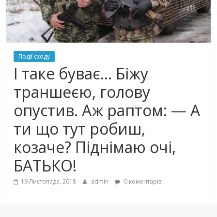
Події сходу
І таке буває… Біжу
траншеєю, голову
опустив. Аж раптом: — А
ти що тут робиш,
козаче? Піднімаю очі,
БАТЬКО!
19 Листопада, 2018
admin
0 коментарів