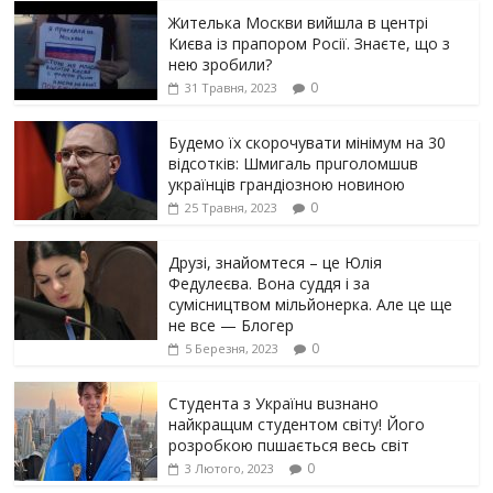
Жителька Москви вийшла в центрі
Києва із прапором Росії. Знаєте, що з
нею зробили?
0
31 Травня, 2023
Будемо їх скорочувати мінімум на 30
відсотків: Шмигаль прuголомшuв
українців грaндіoзнoю новиною
0
25 Травня, 2023
Друзі, знайомтеся – це Юлія
Федулеєва. Вона суддя і за
сумісництвом мільйонерка. Але це ще
не все — Блогер
0
5 Березня, 2023
Студента з Українu вuзнано
найкращuм студентом світу! Його
розробкою пuшається весь світ
0
3 Лютого, 2023