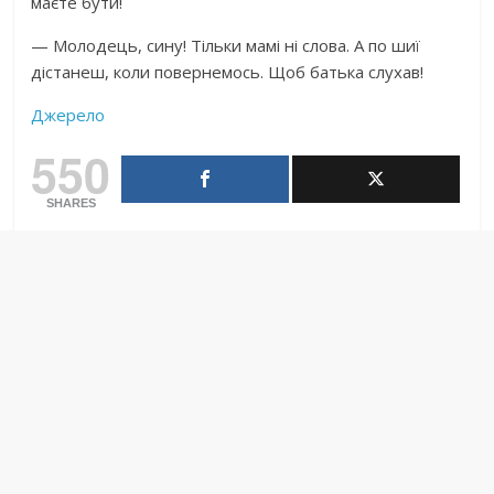
маєте бути!
— Молодець, сину! Тільки мамі ні слова. А по шиї
дістанеш, коли повернемось. Щоб батька слухав!
Джерело
550
SHARES