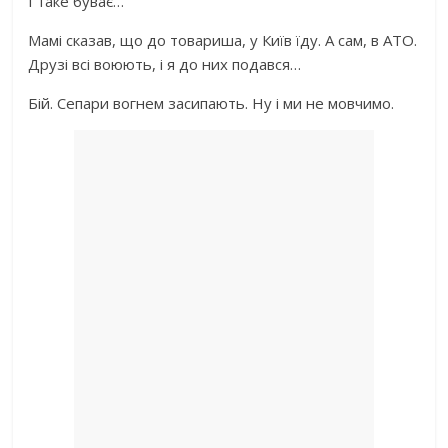
І таке буває…
Мамі сказав, що до товариша, у Київ їду. А сам, в АТО.
Друзі всі воюють, і я до них подався…
Бій. Сепари вогнем засипають. Ну і ми не мовчимо.