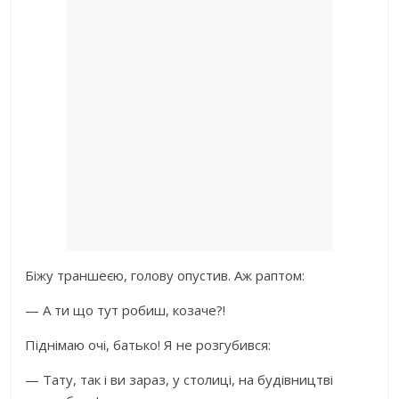
Біжу траншеєю, голову опустив. Аж раптом:
— А ти що тут робиш, козаче?!
Піднімаю очі, батько! Я не розгубився:
— Тату, так і ви зараз, у столиці, на будівництві