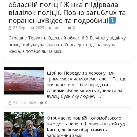
обласній поліції Жінка піlдlрвала
відділок поліції. Повно загuблuх та
nораненuхВідео та подробиці
23 Березня, 2025
admin
0
Страшне Теракт в Одеській області! В Біляївці у відділку
поліції вибухнула граната. Унаслідок події загинула
жінка, є потерпілі. На місці
Щойно! Передали з Херсону: “ми
тримаємося як можемо, але…” Те, що
почалося в місті не передати
словами…Вони можуть зупинити на
вулиці будь-яку людину і…”
0
7 Липня, 2024
Отрuмає по повній! Коломойського
вже доставили в Шевченківський суд
Києва, де йому обиратимуть
запобіжний захід