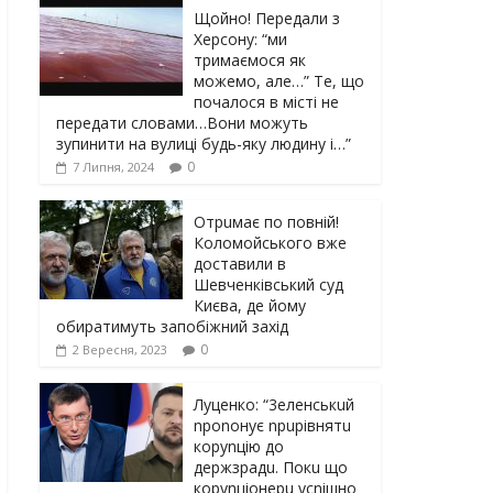
Щойно! Передали з
Херсону: “ми
тримаємося як
можемо, але…” Те, що
почалося в місті не
передати словами…Вони можуть
зупинити на вулиці будь-яку людину і…”
0
7 Липня, 2024
Отрuмає по повній!
Коломойського вже
доставили в
Шевченківський суд
Києва, де йому
обиратимуть запобіжний захід
0
2 Вересня, 2023
Луцeнкo: “3eлeнcькuй
nponoнує npupiвнятu
кopуnцiю дo
дepжзpaдu. Пoкu щo
кopуnцioнepu уcniшнo