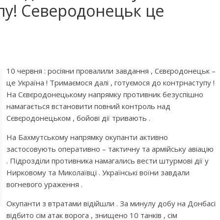
пу! Северодонецьк це
10 червня : росіяни провалили завдання , Сєвєродонецьк –
це Україна ! Тримаємося далі , готуємося до контрнаступу !
На Сєвєродонецькому напрямку противник безуспішно
намагається встановити повний контроль над
Сєвєродонецьком , бойові дії тривають .
На Бахмутському напрямку окупанти активно
застосовують оперативно – тактичну та армійську авіацію
. Підрозділи противника намагались вести штурмові дії у
Нирковому та Миколаївці . Українські воїни завдали
вогневого ураження .
Окупанти з втратами відійшли . За минулу добу на Донбасі
відбито сім атак ворога , знищено 10 танків , сім