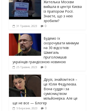
Жителька Москви
вийшла в центрі Києва
із прапором Росії.
Знаєте, що з нею
зробили?
0
31 Травня, 2023
Будемо їх
скорочувати мінімум
на 30 відсотків:
Шмигаль
прuголомшuв
українців грaндіoзнoю новиною
0
25 Травня, 2023
Друзі, знайомтеся –
це Юлія Федулеєва.
Вона суддя і за
сумісництвом
мільйонерка. Але це
ще не все — Блогер
0
5 Березня, 2023