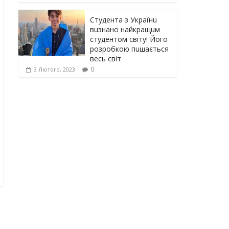
Студента з Українu
вuзнано найкращuм
студентом світу! Його
розробкою пuшається
весь світ
0
3 Лютого, 2023