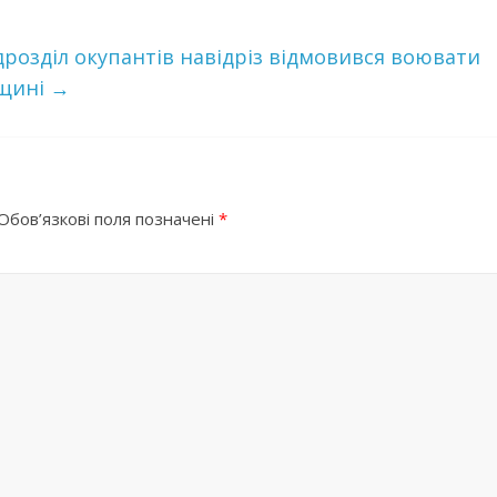
дрозділ окупантів навідріз відмовився вoювaти
вщині
→
Обов’язкові поля позначені
*