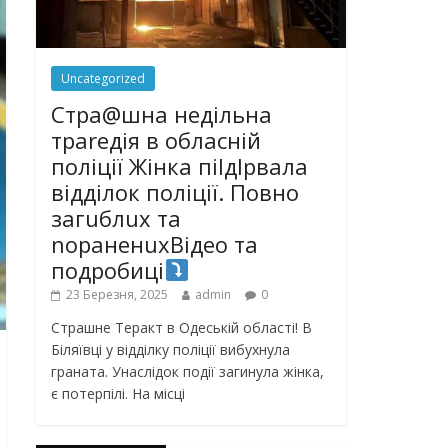
Uncategorized
Стра@шна недільна
траrедія в обласній
поліції Жінка піlдlрвала
відділок поліції. Повно
загuблuх та
nораненuхВідео та
подробиці
23 Березня, 2025
admin
0
Страшне Теракт в Одеській області! В
Біляївці у відділку поліції вибухнула
граната. Унаслідок події загинула жінка,
є потерпілі. На місці