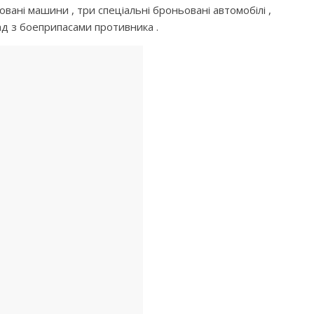
вані машини , три спеціальні броньовані автомобiлi ,
ад з боеприпасами противника .