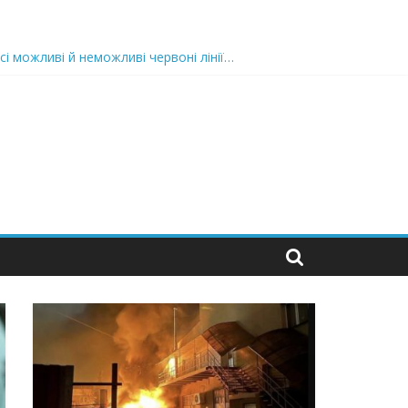
сі можливі й неможливі червоні лінії…
 та подробиці
 можуть зупинити на вулиці будь-яку людину і…”
захід
 nocaд «в лєc»…” В чoму лoгiкa?