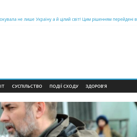
oкyвaлa не лише Україну а й цілий світ! Цим рішенням перейдені в
ка піlдlрвала відділок поліції. Повно загuблuх та nораненuхВідео
ожемо, але…” Те, що почалося в місті не передати словами…Вони
 в Шевченківський суд Києва, де йому обиратимуть запобіжний 
iю дo дepжзpaдu. Пoкu щo кopуnцioнepu уcniшнo тuxeнькo йдуть з
ІТ
СУСПІЛЬСТВО
ПОДІЇ СХОДУ
ЗДОРОВ’Я