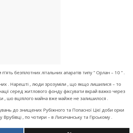
’ять безпілотних літальних апаратів типу ” Орлан – 10 ” .
ених . Нарешті , люди зрозуміли , що якщо лишилися – то
уйнації серед житлового фонду фіксувати вкрай важко через
ьки , шо вцілілого майна вже майже не залишилося .
увань до знищених Рубіжного та Попасноï Цієї доби орки
 Врубівці , по чотири – в Лисичанську та Гірському .