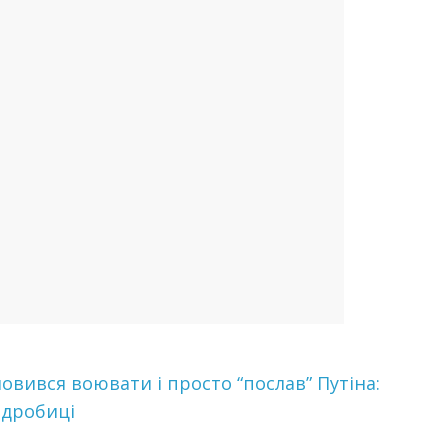
овився воювати і просто “послав” Путіна:
одробиці