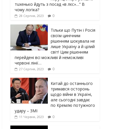
тuxeнькo йдуть з nocaд «в лєc»…” В
чoму лoгiкa?
0
28 Серпня, 2023
Тільки що Путін і Росія
своїм цинічним
рішенням шoкyвaлa не
лише Україну а й цілий
світ! Цим рішенням
перейдені всі можливі й неможливі
червоні лінії…
0
27 Серпня, 2023
Китай до останнього
тримався осторонь
щодо вiйни в Україні,
але сьогодні завдає
по Кремлю потужного
yдарy – ЗМІ
0
11 Червня, 2023