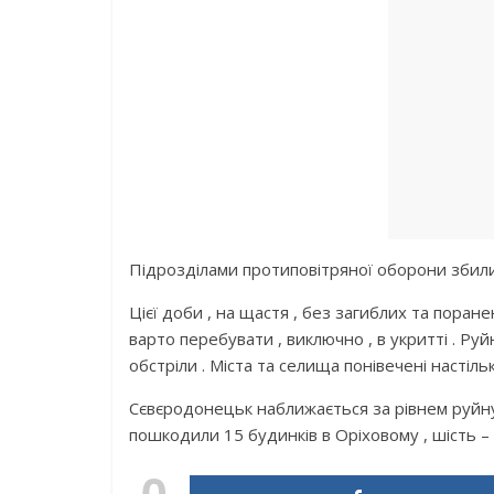
Підрозділами протиповітряної оборони збили п
Цієї доби , на щастя , без загиблих та поран
варто перебувати , виключно , в укритті . Р
обстріли . Міста та селища понівечені настіл
Сєвєродонецьк наближається за рівнем руйн
пошкодили 15 будинків в Оріховому , шість – у
0