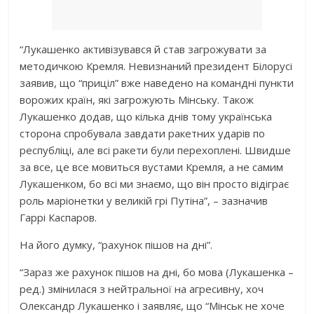
“Лукашенко активізувався й став загрожувати за
методичкою Кремля. Невизнаний президент Білорусі
заявив, що “приціл” вже наведено на командні пункти
ворожих країн, які загрожують Мінську. Також
Лукашенко додав, що кілька днів тому українська
сторона спробувала завдати ракетних ударів по
республіці, але всі ракети були перехоплені. Швидше
за все, це все мовиться вустами Кремля, а не самим
Лукашенком, бо всі ми знаємо, що він просто відіграє
роль маріонетки у великій грі Путіна”, – зазначив
Гаррі Каспаров.
На його думку, “рахунок пішов на дні”.
“Зараз же рахунок пішов на дні, бо мова (Лукашенка –
ред.) змінилася з нейтральної на агресивну, хоч
Олександр Лукашенко і заявляє, що “Мінськ не хоче