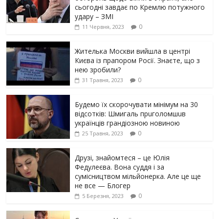
сьогодні завдає по Кремлю потужного
yдарy – ЗМІ
0
11 Червня, 2023
Жителька Москви вийшла в центрі
Києва із прапором Росії. Знаєте, що з
нею зробили?
0
31 Травня, 2023
Будемо їх скорочувати мінімум на 30
відсотків: Шмигаль прuголомшuв
українців грaндіoзнoю новиною
0
25 Травня, 2023
Друзі, знайомтеся – це Юлія
Федулеєва. Вона суддя і за
сумісництвом мільйонерка. Але це ще
не все — Блогер
0
5 Березня, 2023