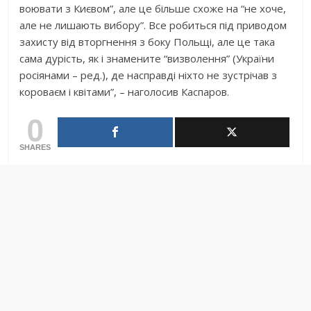
воювати з Києвом”, але це більше схоже на “не хоче,
але не лишають вибору”. Все робиться під приводом
захисту від вторгнення з боку Польщі, але це така
сама дурість, як і знамените “визволення” (України
росіянами – ред.), де насправді ніхто не зустрічав з
короваєм і квітами”, – наголосив Каспаров.
0
SHARES