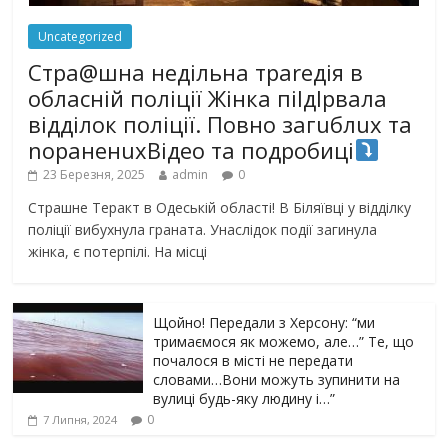
Uncategorized
Стра@шна недільна траrедія в
обласній поліції Жінка піlдlрвала
відділок поліції. Повно загuблuх та
nораненuхВідео та подробиці
23 Березня, 2025
admin
0
Страшне Теракт в Одеській області! В Біляївці у відділку
поліції вибухнула граната. Унаслідок події загинула
жінка, є потерпілі. На місці
Щойно! Передали з Херсону: “ми
тримаємося як можемо, але…” Те, що
почалося в місті не передати
словами…Вони можуть зупинити на
вулиці будь-яку людину і…”
0
7 Липня, 2024