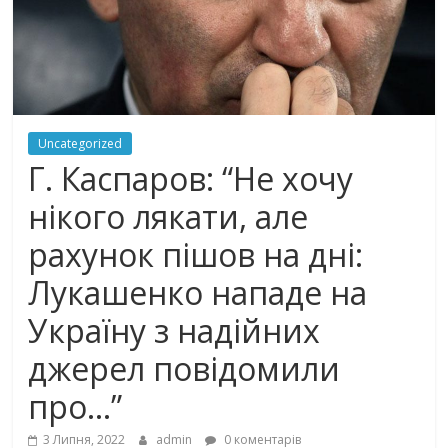
Uncategorized
Г. Каспаров: “Не хочу
нікого лякaти, але
рахунок пішов на дні:
Лyкaшeнко нaпaдe на
Україну з надійних
джерел повідомили
про…”
3 Липня, 2022
admin
0 коментарів