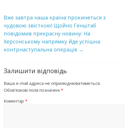
Вже завтра наша країна прокинеться з
чудовою звісткою! Щойно Генштаб
повідомив прекрасну новину: Нa
Хepcoнcькoмy нaпpямкy йдe ycпiшнa
кoнтpнacтyпaльнa oпepaцiя
→
Залишити відповідь
Ваша e-mail адреса не оприлюднюватиметься.
Обов’язкові поля позначені
*
Коментар
*