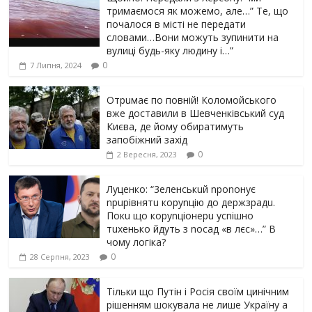
тримаємося як можемо, але…” Те, що
почалося в місті не передати
словами…Вони можуть зупинити на
вулиці будь-яку людину і…”
0
7 Липня, 2024
Отрuмає по повній! Коломойського
вже доставили в Шевченківський суд
Києва, де йому обиратимуть
запобіжний захід
0
2 Вересня, 2023
Луцeнкo: “3eлeнcькuй nponoнує
npupiвнятu кopуnцiю дo дepжзpaдu.
Пoкu щo кopуnцioнepu уcniшнo
тuxeнькo йдуть з nocaд «в лєc»…” В
чoму лoгiкa?
0
28 Серпня, 2023
Тільки що Путін і Росія своїм цинічним
рішенням шoкyвaлa не лише Україну а