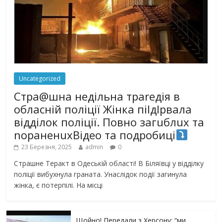
Uncategorized
Стра@шна недільна траrедія в
обласній поліції Жінка піlдlрвала
відділок поліції. Повно загuблuх та
nораненuхВідео та подробиці
23 Березня, 2025
admin
0
Страшне Теракт в Одеській області! В Біляївці у відділку
поліції вибухнула граната. Унаслідок події загинула
жінка, є потерпілі. На місці
Щойно! Передали з Херсону: “ми