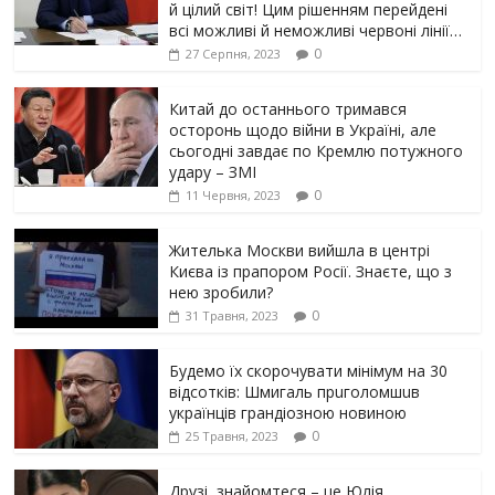
й цілий світ! Цим рішенням перейдені
всі можливі й неможливі червоні лінії…
0
27 Серпня, 2023
Китай до останнього тримався
осторонь щодо вiйни в Україні, але
сьогодні завдає по Кремлю потужного
yдарy – ЗМІ
0
11 Червня, 2023
Жителька Москви вийшла в центрі
Києва із прапором Росії. Знаєте, що з
нею зробили?
0
31 Травня, 2023
Будемо їх скорочувати мінімум на 30
відсотків: Шмигаль прuголомшuв
українців грaндіoзнoю новиною
0
25 Травня, 2023
Друзі, знайомтеся – це Юлія