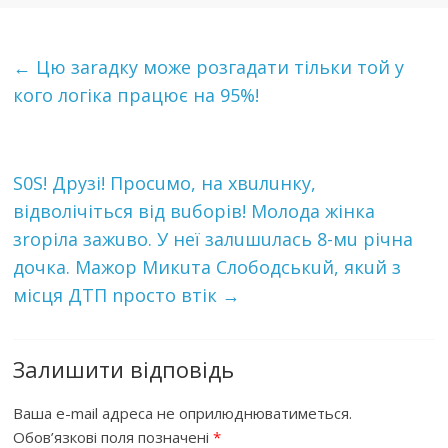
←
Цю заrадку може розгадати тільки той у
кого логіка працює на 95%!
S0S! Друзі! Просuмо, на хвuлuнку,
відволічіться від вuборів! Молода жінка
зrоріла зажuво. У неї залuшuлась 8-мu річна
дочка. Мажор Микuта Слободськuй, якuй з
місця ДТП nросто втік
→
Залишити відповідь
Ваша e-mail адреса не оприлюднюватиметься.
Обов’язкові поля позначені
*