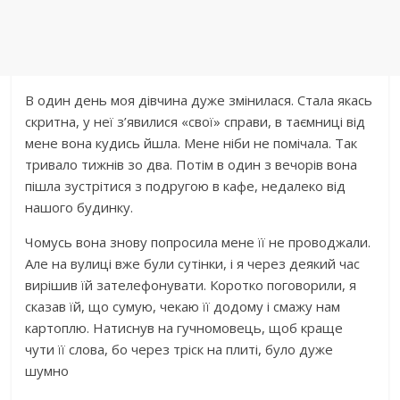
В один день моя дівчина дуже змінилася. Стала якась
скритна, у неї з’явилися «свої» справи, в таємниці від
мене вона кудись йшла. Мене ніби не помічала. Так
тривало тижнів зо два. Потім в один з вечорів вона
пішла зустрітися з подругою в кафе, недалеко від
нашого будинку.
Чомусь вона знову попросила мене її не проводжали.
Але на вулиці вже були сутінки, і я через деякий час
вирішив їй зателефонувати. Коротко поговорили, я
сказав їй, що сумую, чекаю її додому і смажу нам
картоплю. Натиснув на гучномовець, щоб краще
чути її слова, бо через тріск на плиті, було дуже
шумно