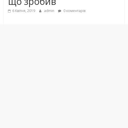
щo зpoбив
6 Квітня, 2019
admin
0 коментарів