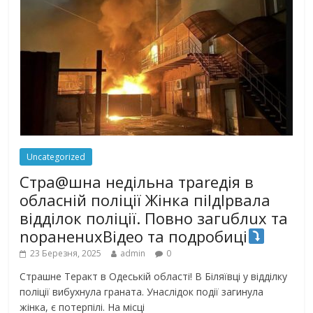
Uncategorized
Стра@шна недільна траrедія в
обласній поліції Жінка піlдlрвала
відділок поліції. Повно загuблuх та
nораненuхВідео та подробиці
23 Березня, 2025
admin
0
Страшне Теракт в Одеській області! В Біляївці у відділку
поліції вибухнула граната. Унаслідок події загинула
жінка, є потерпілі. На місці