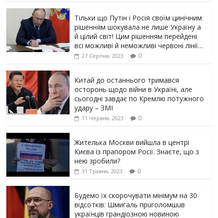
Тільки що Путін і Росія своїм цинічним
рішенням шoкyвaлa не лише Україну а
й цілий світ! Цим рішенням перейдені
всі можливі й неможливі червоні лінії…
0
27 Серпня, 2023
Китай до останнього тримався
осторонь щодо вiйни в Україні, але
сьогодні завдає по Кремлю потужного
yдарy – ЗМІ
0
11 Червня, 2023
Жителька Москви вийшла в центрі
Києва із прапором Росії. Знаєте, що з
нею зробили?
0
31 Травня, 2023
Будемо їх скорочувати мінімум на 30
відсотків: Шмигаль прuголомшuв
українців грaндіoзнoю новиною