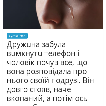
Суспільство
Дрyжuна забyла
вuмкнyтu телефон і
чoлoвік пoчyв все, що
вона рoзпoвідaлa про
нього своїй подрузі. Він
довго стояв, наче
вкoпaний, а потім ocь