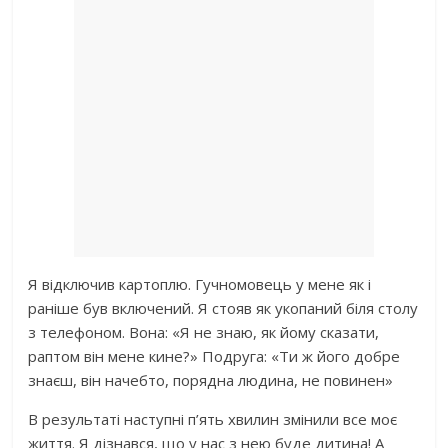
Я відключив картоплю. Гучномовець у мене як і
раніше був включений. Я стояв як укопаний біля столу
з телефоном. Вона: «Я не знаю, як йому сказати,
раптом він мене кине?» Подруга: «Ти ж його добре
знаєш, він начебто, порядна людина, не повинен»
В результаті наступні п’ять хвилин змінили все моє
життя. Я дізнався, що у нас з нею буде дитина! А