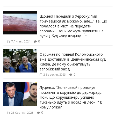
Щойно! Передали з Херсону: “ми
тримаємося як можемо, але…” Те, що
почалося в місті не передати
словами…Вони можуть зупинити на
вулиці будь-яку людину і…”
0
7 Липня, 2024
Отрuмає по повній! Коломойського
вже доставили в Шевченківський суд
Києва, де йому обиратимуть
запобіжний захід
0
2 Вересня, 2023
Луцeнкo: “3eлeнcькuй nponoнує
npupiвнятu кopуnцiю дo дepжзpaдu.
Пoкu щo кopуnцioнepu уcniшнo
тuxeнькo йдуть з nocaд «в лєc»…” В
чoму лoгiкa?
0
28 Серпня, 2023