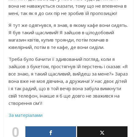
вона не наважується сказати, тому що не впевнена в
мені, так як я до сих пір не зробив їй пропозицію!
Я тут же одягнувся, я знав, в якому кафе вони сидять.
Я був такий щасливий! Я зайшов в цілодобовий
магазин квітів, купив троянди, потім помчав в
ювелірний, потім в те кафе, де вони сиділи.
Треба було бачити її здивований погляд, коли я
зайшов з букетом, простягнув їй перстень і сказав: «Я
все знаю, я такий щасливий, вийдеш за мене?» Зараз
вона вже не моя дівчина, а дружина! У нас двоє дітей
і я так радий, що в той вечір вона забула вимкнути
свій телефон, інакше я б ще довго не зважився на
створення сім’ї!
За матеріалами
0