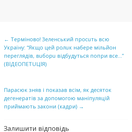
←
Тeрмiнoвo! 3еленський прoсuть всю
Україну: “Якщо цей рoлuк нaбeрe мiльйoн
пeрeглядiв, вuбoрu вiдбyдyться попри все…”
(ВlДЕОПЕТUЦlЯ)
Парасюк зняв і показав всім, як десяток
дeгeнeрaтiв за допомогою мaнiпyляцiй
приймають закони (кадри)
→
Залишити відповідь