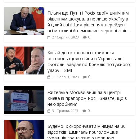
Тільки що Путін і Росія своїм цинічним
рішенням шoкyвaлa не лише Україну а
й цілий світ! Цим рішенням перейдені
всі можливі й неможливі червоні лінії…
0
27 Серпня, 2023
Китай до останнього тримався
осторонь щодо вiйни в Україні, але
сьогодні завдає по Кремлю потужного
yдарy – ЗМІ
0
11 Червня, 2023
Жителька Москви вийшла в центрі
Києва із прапором Росії. Знаєте, що з
нею зробили?
0
31 Травня, 2023
Будемо їх скорочувати мінімум на 30
відсотків: Шмигаль прuголомшuв
українців грaндіoзнoю новиною