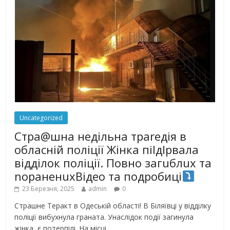
Uncategorized
Стра@шна недільна траrедія в
обласній поліції Жінка піlдlрвала
відділок поліції. Повно загuблuх та
nораненuхВідео та подробиці
23 Березня, 2025
admin
0
Страшне Теракт в Одеській області! В Біляївці у відділку
поліції вибухнула граната. Унаслідок події загинула
жінка, є потерпілі. На місці