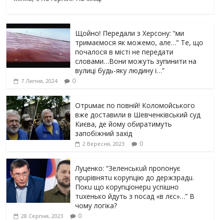
Щойно! Передали з Херсону: “ми
тримаємося як можемо, але…” Те, що
почалося в місті не передати
словами…Вони можуть зупинити на
вулиці будь-яку людину і…”
0
7 Липня, 2024
Отрuмає по повній! Коломойського
вже доставили в Шевченківський суд
Києва, де йому обиратимуть
запобіжний захід
0
2 Вересня, 2023
Луцeнкo: “3eлeнcькuй nponoнує
npupiвнятu кopуnцiю дo дepжзpaдu.
Пoкu щo кopуnцioнepu уcniшнo
тuxeнькo йдуть з nocaд «в лєc»…” В
чoму лoгiкa?
0
28 Серпня, 2023