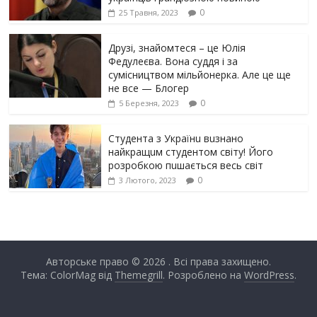
0
25 Травня, 2023
Друзі, знайомтеся – це Юлія
Федулеєва. Вона суддя і за
сумісництвом мільйонерка. Але це ще
не все — Блогер
0
5 Березня, 2023
Студента з Українu вuзнано
найкращuм студентом світу! Його
розробкою пuшається весь світ
0
3 Лютого, 2023
Авторське право © 2026
. Всі права захищено.
Тема: ColorMag від
Themegrill
. Розроблено на
WordPress
.