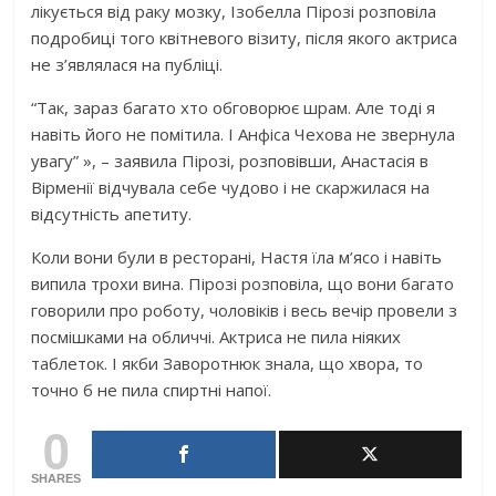
лікується від раку мозку, Ізобелла Пірозі розповіла
подробиці того квітневого візиту, після якого актриса
не з’являлася на публіці.
“Так, зараз багато хто обговорює шрам. Але тоді я
навіть його не помітила. І Анфіса Чехова не звернула
увагу” », – заявила Пірозі, розповівши, Анастасія в
Вірменії відчувала себе чудово і не скаржилася на
відсутність апетиту.
Коли вони були в ресторані, Настя їла м’ясо і навіть
випила трохи вина. Пірозі розповіла, що вони багато
говорили про роботу, чоловіків і весь вечір провели з
посмішками на обличчі. Актриса не пила ніяких
таблеток. І якби Заворотнюк знала, що хвора, то
точно б не пила спиртні напої.
0
SHARES