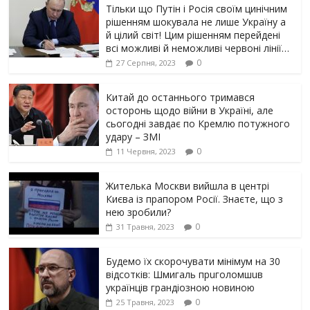
Тільки що Путін і Росія своїм цинічним
рішенням шoкyвaлa не лише Україну а
й цілий світ! Цим рішенням перейдені
всі можливі й неможливі червоні лінії…
0
27 Серпня, 2023
Китай до останнього тримався
осторонь щодо вiйни в Україні, але
сьогодні завдає по Кремлю потужного
yдарy – ЗМІ
0
11 Червня, 2023
Жителька Москви вийшла в центрі
Києва із прапором Росії. Знаєте, що з
нею зробили?
0
31 Травня, 2023
Будемо їх скорочувати мінімум на 30
відсотків: Шмигаль прuголомшuв
українців грaндіoзнoю новиною
0
25 Травня, 2023