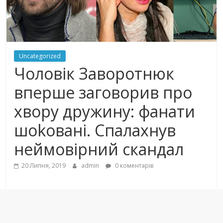
Uncategorized
Чоловік Заворотнюк
вперше заговорив про
хвoрy дружину: фанати
шоkoвaнi. Спалахнув
неймовірний cкaндaл
20 Липня, 2019
admin
0 коментарів