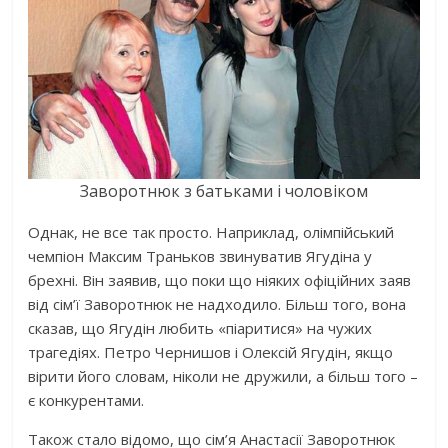
Заворотнюк з батьками і чоловіком
Однак, не все так просто. Наприклад, олімпійський
чемпіон Максим Траньков звинуватив Ягудіна у
брехні. Він заявив, що поки що ніяких офіційних заяв
від сім’ї Заворотнюк не надходило. Більш того, вона
сказав, що Ягудін любить «піаритися» на чужих
трагедіях. Петро Чернишов і Олексій Ягудін, якщо
вірити його словам, ніколи не дружили, а більш того –
є конкурентами.
Також стало відомо, що сім’я Анастасії Заворотнюк