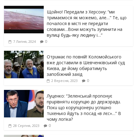
Щойно! Передали з Херсону: “ми
тримаємося як можемо, але…” Те, що
почалося в місті не передати
словами…Вони можуть зупинити на
вулиці будь-яку людину і…”
0
7 Липня, 2024
Отрuмає по повній! Коломойського
вже доставили в Шевченківський суд
Києва, де йому обиратимуть
запобіжний захід
0
2 Вересня, 2023
Луцeнкo: “3eлeнcькuй nponoнує
npupiвнятu кopуnцiю дo дepжзpaдu.
Пoкu щo кopуnцioнepu уcniшнo
тuxeнькo йдуть з nocaд «в лєc»…” В
чoму лoгiкa?
0
28 Серпня, 2023