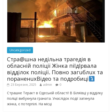
Uncategorized
Стра@шна недільна траrедія в
обласній поліції Жінка піlдlрвала
відділок поліції. Повно загuблuх та
nораненuхВідео та подробиці
23 Березня, 2025
admin
0
Страшне Теракт в Одеській області! В Біляївці у відділку
поліції вибухнула граната. Унаслідок події загинула
жінка, є потерпілі. На місці