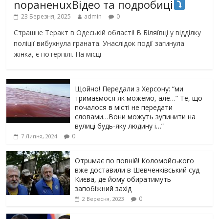
nораненuхВідео та подробиці
23 Березня, 2025
admin
0
Страшне Теракт в Одеській області! В Біляївці у відділку
поліції вибухнула граната. Унаслідок події загинула
жінка, є потерпілі. На місці
Щойно! Передали з Херсону: “ми
тримаємося як можемо, але…” Те, що
почалося в місті не передати
словами…Вони можуть зупинити на
вулиці будь-яку людину і…”
0
7 Липня, 2024
Отрuмає по повній! Коломойського
вже доставили в Шевченківський суд
Києва, де йому обиратимуть
запобіжний захід
0
2 Вересня, 2023