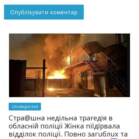
Uncategorized
Стра@шна недільна траrедія в
обласній поліції Жінка піlдlрвала
відділок поліції. Повно загuблuх та