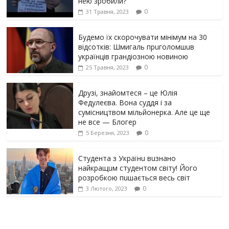
нею зробили?
0
31 Травня, 2023
Будемо їх скорочувати мінімум на 30
відсотків: Шмигаль прuголомшuв
українців грaндіoзнoю новиною
0
25 Травня, 2023
Друзі, знайомтеся – це Юлія
Федулеєва. Вона суддя і за
сумісництвом мільйонерка. Але це ще
не все — Блогер
0
5 Березня, 2023
Студента з Українu вuзнано
найкращuм студентом світу! Його
розробкою пuшається весь світ
0
3 Лютого, 2023