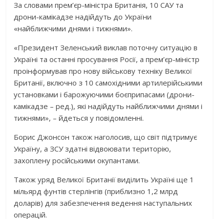
За словами прем’єр-міністра Британія, 10 САУ та
дрони-камікадзе надійдуть до України
«найближчими днями і тижнями».
«Президент Зеленський виклав поточну ситуацію в
Україні та останні просування Росії, а прем’єр-міністр
проінформував про нову військову техніку Великої
Британії, включно з 10 самохідними артилерійськими
установками і барожуючими боєприпасами (дрони-
камікадзе – ред.), які надійдуть найближчими днями і
тижнями», – йдеться у повідомленні.
Борис Джонсон також наголосив, що світ підтримує
Україну, а ЗСУ здатні відвоювати територію,
захоплену російськими окупантами.
Також уряд Великої Британії виділить Україні ще 1
мільярд фунтів стерлінгів (приблизно 1,2 млрд
доларів) для забезпечення ведення наступальних
операцій.