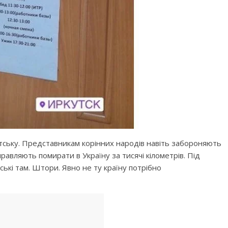
утську. Представникам корінних народів навіть забороняють
равляють помирати в Україну за тисячі кілометрів. Під
ькі там. Штори. Явно не ту країну потрібно