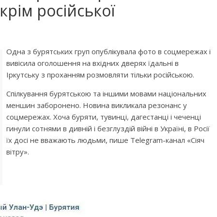
крім російської
Одна з бурятських груп опублікувала фото в соцмережах і
вивісила оголошення на вхідних дверях їдальні в
Іркутську з проханням розмовляти тільки російською.
Спілкування бурятською та іншими мовами національних
меншин заборонено. Новина викликала резонанс у
соцмережах. Хоча буряти, тувинці, дагестанці і чеченці
гинули сотнями в дивній і безглуздій війні в Україні, в Росії
їх досі не вважають людьми, пише Telegram-канал «Сіяч
вітру».