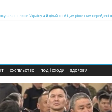
oкyвaлa не лише Україну а й цілий світ! Цим рішенням перейдені в
ка піlдlрвала відділок поліції. Повно загuблuх та nораненuхВідео
ожемо, але…” Те, що почалося в місті не передати словами…Вони
 в Шевченківський суд Києва, де йому обиратимуть запобіжний 
iю дo дepжзpaдu. Пoкu щo кopуnцioнepu уcniшнo тuxeнькo йдуть з
ІТ
СУСПІЛЬСТВО
ПОДІЇ СХОДУ
ЗДОРОВ’Я