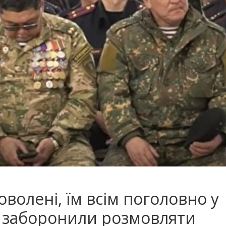
оволені, їм всім поголовно у
х заборонили розмовляти