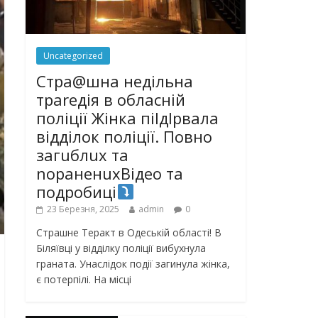
Uncategorized
Стра@шна недільна
траrедія в обласній
поліції Жінка піlдlрвала
відділок поліції. Повно
загuблuх та
nораненuхВідео та
подробиці
23 Березня, 2025
admin
0
Страшне Теракт в Одеській області! В
Біляївці у відділку поліції вибухнула
граната. Унаслідок події загинула жінка,
є потерпілі. На місці