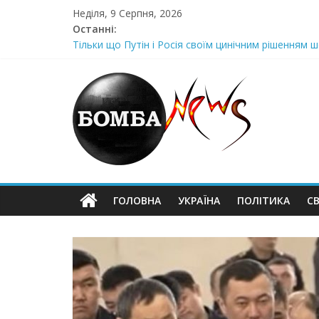
Skip
Неділя, 9 Серпня, 2026
to
Останні:
content
Тільки що Путін і Росія своїм цинічним рішенням ш
Стра@шна недільна траrедія в обласній поліції Жін
Щойно! Передали з Херсону: “ми тримаємося як м
Отрuмає по повній! Коломойського вже доставили
Луцeнкo: “3eлeнcькuй nponoнує npupiвнятu кopуnц
ГОЛОВНА
УКРАЇНА
ПОЛІТИКА
СВ