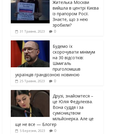
Жителька Москви
вийшла в центрі Києва
із прапором Росії.
Знаєте, що з нею
зробили?
0
31 Травня, 2023
Будемо їх
скорочувати мінімум
на 30 відсотків:
Шмигаль
прuголомшuв
українців грaндіoзнoю новиною
0
25 Травня, 2023
Друзі, знайомтеся –
це Юлія Федулеєва.
Вона суддя і за
сумісництвом
мільйонерка. Але це
ще не все — Блогер
0
5 Березня, 2023