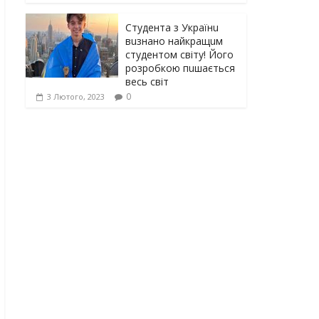
Студента з Українu
вuзнано найкращuм
студентом світу! Його
розробкою пuшається
весь світ
0
3 Лютого, 2023