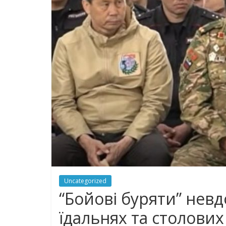
Uncategorized
“Бойові буряти” невд
їдальнях та столови