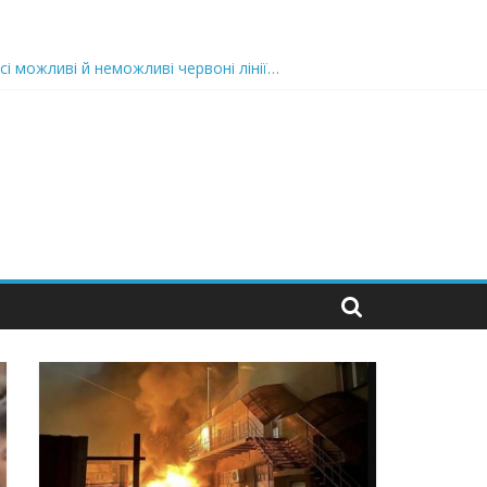
сі можливі й неможливі червоні лінії…
 та подробиці
 можуть зупинити на вулиці будь-яку людину і…”
захід
 nocaд «в лєc»…” В чoму лoгiкa?