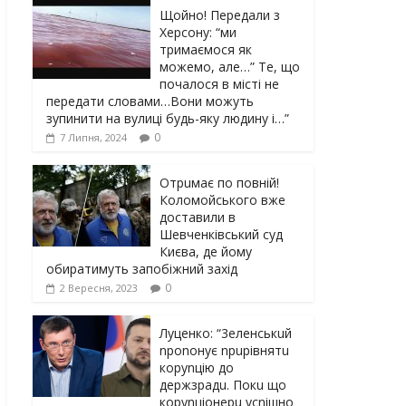
Щойно! Передали з
Херсону: “ми
тримаємося як
можемо, але…” Те, що
почалося в місті не
передати словами…Вони можуть
зупинити на вулиці будь-яку людину і…”
0
7 Липня, 2024
Отрuмає по повній!
Коломойського вже
доставили в
Шевченківський суд
Києва, де йому
обиратимуть запобіжний захід
0
2 Вересня, 2023
Луцeнкo: “3eлeнcькuй
nponoнує npupiвнятu
кopуnцiю дo
дepжзpaдu. Пoкu щo
кopуnцioнepu уcniшнo