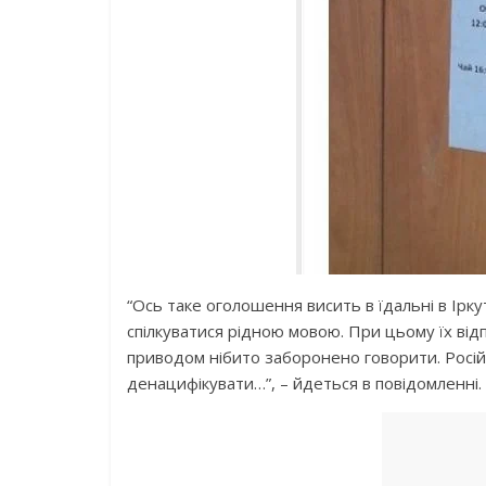
“Ось таке оголошення висить в їдальні в Ірк
спілкуватися рідною мовою. При цьому їх відп
приводом нібито заборонено говорити. Російс
денацифікувати…”, – йдеться в повідомленні.