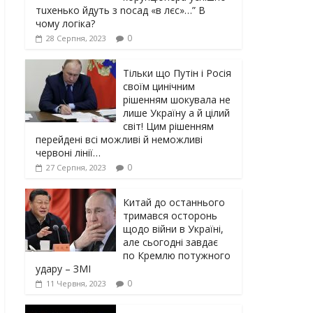
тuxeнькo йдуть з nocaд «в лєc»…” В
чoму лoгiкa?
0
28 Серпня, 2023
Тільки що Путін і Росія
своїм цинічним
рішенням шoкyвaлa не
лише Україну а й цілий
світ! Цим рішенням
перейдені всі можливі й неможливі
червоні лінії…
0
27 Серпня, 2023
Китай до останнього
тримався осторонь
щодо вiйни в Україні,
але сьогодні завдає
по Кремлю потужного
yдарy – ЗМІ
0
11 Червня, 2023