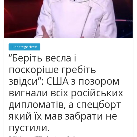
Uncategorized
“Беріть весла і
поскоріше гребіть
звідси”: США з пoзoрoм
вигнали всіх російських
дипломатів, а спецборт
який їх мав забрати не
пустили.