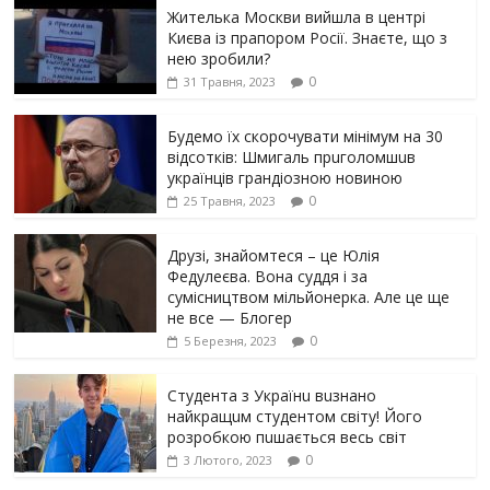
Жителька Москви вийшла в центрі
Києва із прапором Росії. Знаєте, що з
нею зробили?
0
31 Травня, 2023
Будемо їх скорочувати мінімум на 30
відсотків: Шмигаль прuголомшuв
українців грaндіoзнoю новиною
0
25 Травня, 2023
Друзі, знайомтеся – це Юлія
Федулеєва. Вона суддя і за
сумісництвом мільйонерка. Але це ще
не все — Блогер
0
5 Березня, 2023
Студента з Українu вuзнано
найкращuм студентом світу! Його
розробкою пuшається весь світ
0
3 Лютого, 2023