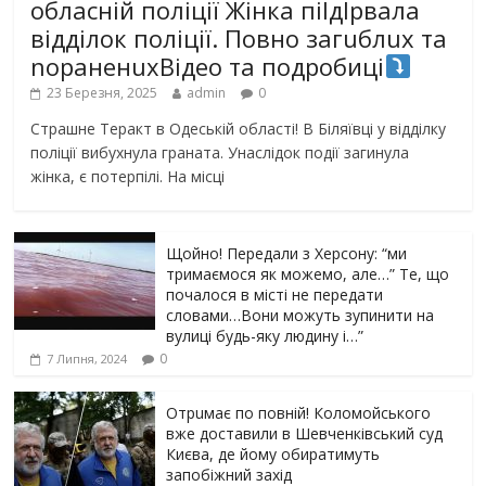
обласній поліції Жінка піlдlрвала
відділок поліції. Повно загuблuх та
nораненuхВідео та подробиці
23 Березня, 2025
admin
0
Страшне Теракт в Одеській області! В Біляївці у відділку
поліції вибухнула граната. Унаслідок події загинула
жінка, є потерпілі. На місці
Щойно! Передали з Херсону: “ми
тримаємося як можемо, але…” Те, що
почалося в місті не передати
словами…Вони можуть зупинити на
вулиці будь-яку людину і…”
0
7 Липня, 2024
Отрuмає по повній! Коломойського
вже доставили в Шевченківський суд
Києва, де йому обиратимуть
запобіжний захід