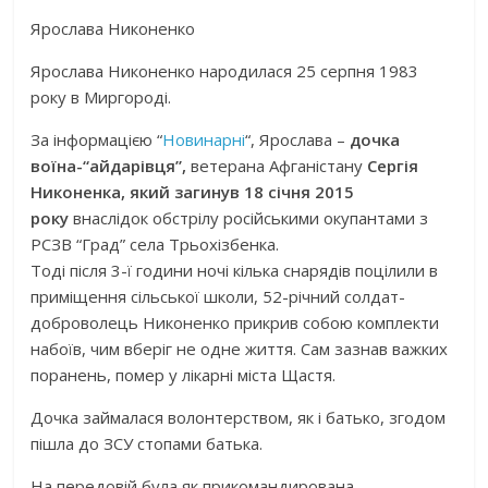
Ярослава Никоненко
Ярослава Никоненко народилася 25 серпня 1983
року в Миргороді.
За інформацією “
Новинарні
“, Ярослава –
дочка
воїна-“айдарівця”,
ветерана Афганістану
Сергія
Никоненка, який загинув 18 січня 2015
року
внаслідок обстрілу російськими окупантами з
РСЗВ “Град” села Трьохізбенка.
Тоді після 3-ї години ночі кілька снарядів поцілили в
приміщення сільської школи, 52-річний солдат-
доброволець Никоненко прикрив собою комплекти
набоїв, чим вберіг не одне життя. Сам зазнав важких
поранень, помер у лікарні міста Щастя.
Дочка займалася волонтерством, як і батько, згодом
пішла до ЗСУ стопами батька.
На передовій була як прикомандирована.