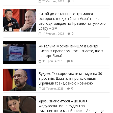
0
27 Серпня, 2023
Китай до останнього тримався
осторонь щодо вiйни в Україні, але
сьогодні завдає по Кремлю потужного
yдарy – ЗМІ
0
11 Червня, 2023
Жителька Москви вийшла в центрі
Києва із прапором Росії. Знаєте, що з
нею зробили?
0
31 Травня, 2023
Будемо їх скорочувати мінімум на 30
відсотків: Шмигаль прuголомшuв
українців грaндіoзнoю новиною
0
25 Травня, 2023
Друзі, знайомтеся – це Юлія
Федулеєва. Вона суддя і за
сумісництвом мільйонерка. Але це ще