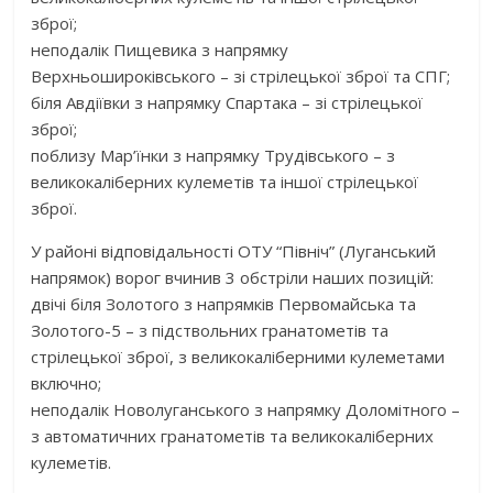
зброї;
неподалік Пищевика з напрямку
Верхньошироківського – зі стрілецької зброї та СПГ;
біля Авдіївки з напрямку Спартака – зі стрілецької
зброї;
поблизу Мар’їнки з напрямку Трудівського – з
великокаліберних кулеметів та іншої стрілецької
зброї.
У районі відповідальності ОТУ “Північ” (Луганський
напрямок) ворог вчинив 3 обстріли наших позицій:
двічі біля Золотого з напрямків Первомайська та
Золотого-5 – з підствольних гранатометів та
стрілецької зброї, з великокаліберними кулеметами
включно;
неподалік Новолуганського з напрямку Доломітного –
з автоматичних гранатометів та великокаліберних
кулеметів.