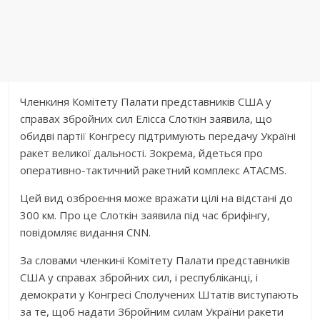
Членкиня Комітету Палати представників США у
справах збройних сил Елісса Слоткін заявила, що
обидві партії Конгресу підтримують передачу Україні
ракет великої дальності. Зокрема, йдеться про
оперативно-тактичний ракетний комплекс ATACMS.
Цей вид озброєння може вражати цілі на відстані до
300 км. Про це Слоткін заявила під час брифінгу,
повідомляє видання CNN.
За словами членкині Комітету Палати представників
США у справах збройних сил, і республіканці, і
демократи у Конгресі Сполучених Штатів виступають
за те, щоб надати Збройним силам України ракети