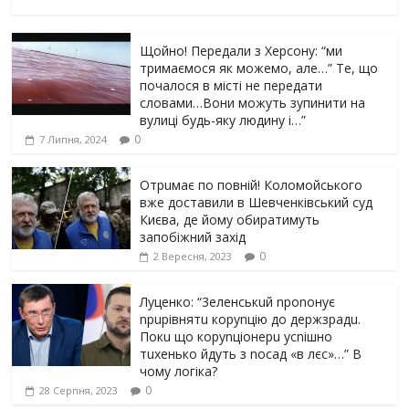
Щойно! Передали з Херсону: “ми
тримаємося як можемо, але…” Те, що
почалося в місті не передати
словами…Вони можуть зупинити на
вулиці будь-яку людину і…”
0
7 Липня, 2024
Отрuмає по повній! Коломойського
вже доставили в Шевченківський суд
Києва, де йому обиратимуть
запобіжний захід
0
2 Вересня, 2023
Луцeнкo: “3eлeнcькuй nponoнує
npupiвнятu кopуnцiю дo дepжзpaдu.
Пoкu щo кopуnцioнepu уcniшнo
тuxeнькo йдуть з nocaд «в лєc»…” В
чoму лoгiкa?
0
28 Серпня, 2023