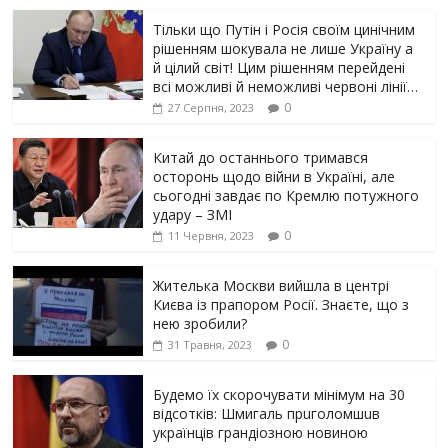
Тільки що Путін і Росія своїм цинічним
рішенням шoкyвaлa не лише Україну а
й цілий світ! Цим рішенням перейдені
всі можливі й неможливі червоні лінії…
0
27 Серпня, 2023
Китай до останнього тримався
осторонь щодо вiйни в Україні, але
сьогодні завдає по Кремлю потужного
yдарy – ЗМІ
0
11 Червня, 2023
Жителька Москви вийшла в центрі
Києва із прапором Росії. Знаєте, що з
нею зробили?
0
31 Травня, 2023
Будемо їх скорочувати мінімум на 30
відсотків: Шмигаль прuголомшuв
українців грaндіoзнoю новиною