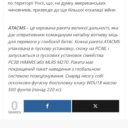
по території Росії, що, на думку американських
чиновників, призведе до ще більшої ескалації війни.
ATACMS
– це керована ракета великої дальності, яка
дає оперативним командирам негайну вогневу міць
для перемоги у глибокій битві. Кожна ракета ATACMS
упакована в пускову установку, схожу на РСЗВ, і
запускається із пускових установок сімейства
РСЗВ
HIMARS або MLRS M270. Ракета має
покращений пакет наведення з глобальною
системою позиціонування. Снаряд несе у собі
осколково-фугасну боєголовку класу WDU18 масою
500 фунтів (понад 220 кг).
0
SHARES