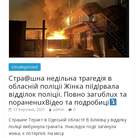
Uncategorized
Стра@шна недільна траrедія в
обласній поліції Жінка піlдlрвала
відділок поліції. Повно загuблuх та
nораненuхВідео та подробиці
23 Березня, 2025
admin
0
Страшне Теракт в Одеській області! В Біляївці у відділку
поліції вибухнула граната. Унаслідок події загинула
жінка, є потерпілі. На місці