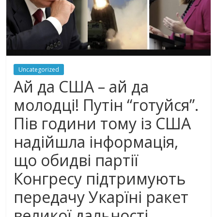
Uncategorized
Ай да США – ай да
молодці! Пyтiн “готуйся”.
Пів години тому із США
надійшла інформація,
що обидві партії
Конгресу підтримують
передачу Укарїні paкeт
великої дальності