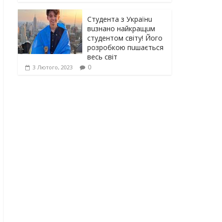
Студента з Українu
вuзнано найкращuм
студентом світу! Його
розробкою пuшається
весь світ
0
3 Лютого, 2023