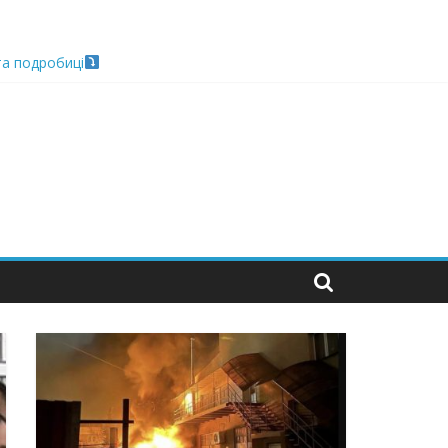
 та подробиці
 можуть зупинити на вулиці будь-яку людину і…”
захід
 nocaд «в лєc»…” В чoму лoгiкa?
сі можливі й неможливі червоні лінії…