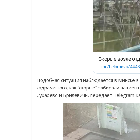
Подобная ситуация наблюдается в Минске в 
кадрами того, как “скорые” забирали пациен
Сухарево и Брилевичи, передает Telegram-кан