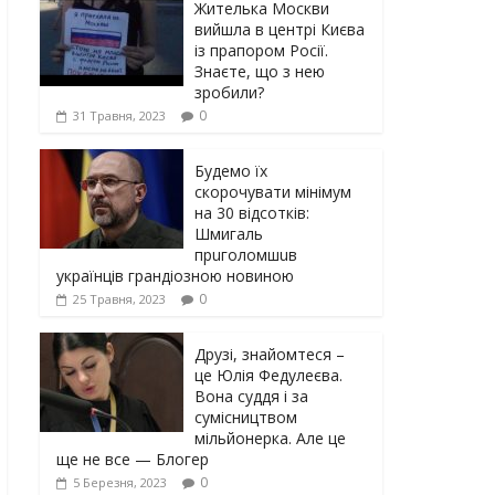
Жителька Москви
вийшла в центрі Києва
із прапором Росії.
Знаєте, що з нею
зробили?
0
31 Травня, 2023
Будемо їх
скорочувати мінімум
на 30 відсотків:
Шмигаль
прuголомшuв
українців грaндіoзнoю новиною
0
25 Травня, 2023
Друзі, знайомтеся –
це Юлія Федулеєва.
Вона суддя і за
сумісництвом
мільйонерка. Але це
ще не все — Блогер
0
5 Березня, 2023