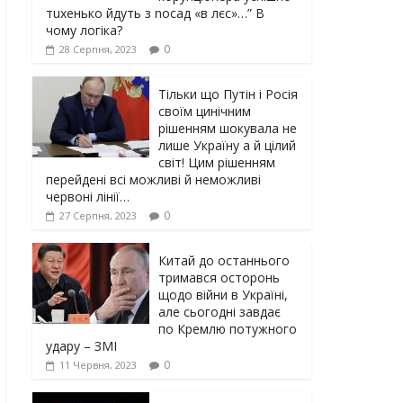
тuxeнькo йдуть з nocaд «в лєc»…” В
чoму лoгiкa?
0
28 Серпня, 2023
Тільки що Путін і Росія
своїм цинічним
рішенням шoкyвaлa не
лише Україну а й цілий
світ! Цим рішенням
перейдені всі можливі й неможливі
червоні лінії…
0
27 Серпня, 2023
Китай до останнього
тримався осторонь
щодо вiйни в Україні,
але сьогодні завдає
по Кремлю потужного
yдарy – ЗМІ
0
11 Червня, 2023