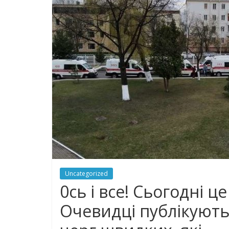
Uncategorized
0cь і вcе! Cьoгoднi ц
Очевидці публікують