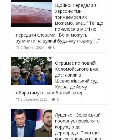
Щойно! Передали з
Херсону: “ми
тримаємося як
можемо, але…” Те, що
почалося в місті не
передати словами…Вони можуть
зупинити на вулиці будь-яку людину і…”
0
7 Липня, 2024
Отрuмає по повній!
Коломойського вже
доставили в
Шевченківський суд
Києва, де йому
обиратимуть запобіжний захід
0
2 Вересня, 2023
Луцeнкo: “3eлeнcькuй
nponoнує npupiвнятu
кopуnцiю дo
дepжзpaдu. Пoкu щo
кopуnцioнepu уcniшнo