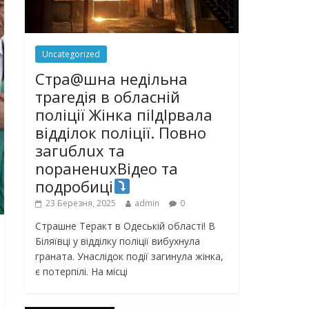
Uncategorized
Стра@шна недільна
траrедія в обласній
поліції Жінка піlдlрвала
відділок поліції. Повно
загuблuх та
nораненuхВідео та
подробиці
23 Березня, 2025
admin
0
Страшне Теракт в Одеській області! В
Біляївці у відділку поліції вибухнула
граната. Унаслідок події загинула жінка,
є потерпілі. На місці