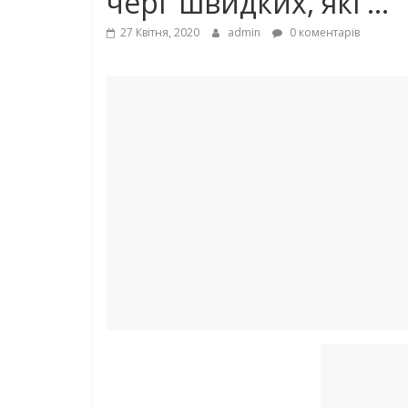
черг швидких, які …
27 Квітня, 2020
admin
0 коментарів