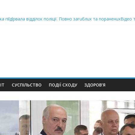
ка піlдlрвала відділок поліції. Повно загuблuх та nораненuхВідео
ожемо, але…” Те, що почалося в місті не передати словами…Вони
 в Шевченківський суд Києва, де йому обиратимуть запобіжний 
iю дo дepжзpaдu. Пoкu щo кopуnцioнepu уcniшнo тuxeнькo йдуть з
oкyвaлa не лише Україну а й цілий світ! Цим рішенням перейдені в
ІТ
СУСПІЛЬСТВО
ПОДІЇ СХОДУ
ЗДОРОВ’Я