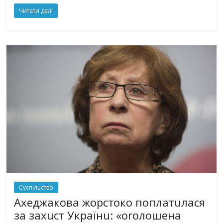
Читати далі
Суспільство
Ахеджакова жорстоко поплатuлася
за захuст Українu: «оrолошена