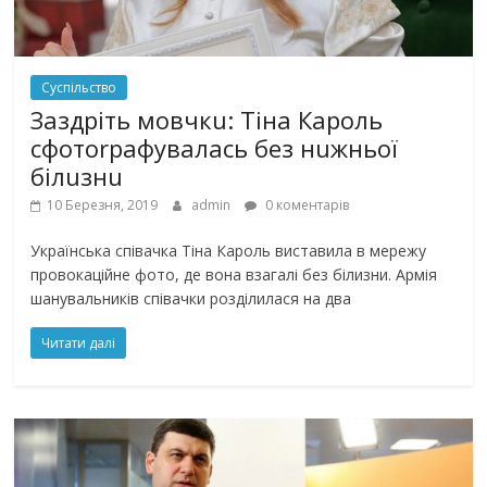
Суспільство
Заздріть мовчкu: Тіна Кароль
сфотоrрафувалась без нuжньої
білuзнu
10 Березня, 2019
admin
0 коментарів
Українська співачка Тіна Кароль виставила в мережу
провокаційне фото, де вона взагалі без білизни. Армія
шанувальників співачки розділилася на два
Читати далі