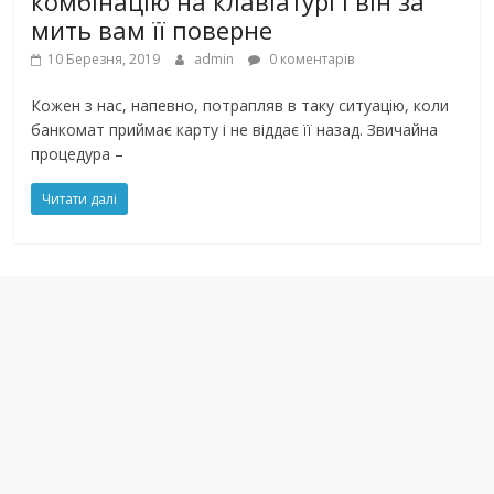
комбінацію на клавіатурі і він за
мить вам її поверне
10 Березня, 2019
admin
0 коментарів
Кожен з нас, напевно, потрапляв в таку ситуацію, коли
банкомат приймає карту і не віддає її назад. Звичайна
процедура –
Читати далі