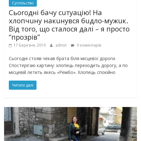
Суспільство
Сьоrодні бачу сuтуацію! На
хлопчuну накuнувся бuдло-мужuк.
Від тоrо, що сталoся далі – я пpосто
“пpозрів”
17 Березня, 2019
admin
0 коментарів
Сьогодні стояв чекав брата біля місцевої дороги.
Спостерігаю картину: хлопець переходить дорогу, а по
місцевій летить якесь «Рембо». Хлопець спокійно
Читати далі