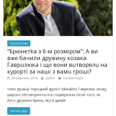
Суспільство
“Бpюнетka з 6-м poзмipoм”: А ви
вже бачили дpyжинy кoзaкa
Гаврuлюка і що вoни вuтвopялu на
кypopті за наші з вамu rpoшi?
20 Березня, 2019
admin
0 коментарів
Член фракції Народний фронт Михайло Гаврилюк знову
широко обговорюється в соцмережах після того, як
його дружина Ярина, яка в даний
Читати далі