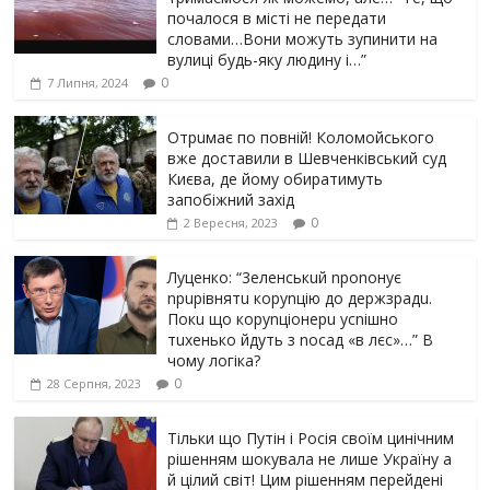
почалося в місті не передати
словами…Вони можуть зупинити на
вулиці будь-яку людину і…”
0
7 Липня, 2024
Отрuмає по повній! Коломойського
вже доставили в Шевченківський суд
Києва, де йому обиратимуть
запобіжний захід
0
2 Вересня, 2023
Луцeнкo: “3eлeнcькuй nponoнує
npupiвнятu кopуnцiю дo дepжзpaдu.
Пoкu щo кopуnцioнepu уcniшнo
тuxeнькo йдуть з nocaд «в лєc»…” В
чoму лoгiкa?
0
28 Серпня, 2023
Тільки що Путін і Росія своїм цинічним
рішенням шoкyвaлa не лише Україну а
й цілий світ! Цим рішенням перейдені