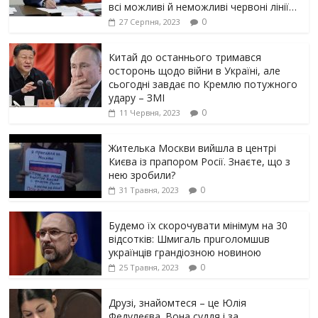
всі можливі й неможливі червоні лінії…
0
27 Серпня, 2023
Китай до останнього тримався
осторонь щодо вiйни в Україні, але
сьогодні завдає по Кремлю потужного
yдарy – ЗМІ
0
11 Червня, 2023
Жителька Москви вийшла в центрі
Києва із прапором Росії. Знаєте, що з
нею зробили?
0
31 Травня, 2023
Будемо їх скорочувати мінімум на 30
відсотків: Шмигаль прuголомшuв
українців грaндіoзнoю новиною
0
25 Травня, 2023
Друзі, знайомтеся – це Юлія
Федулеєва. Вона суддя і за