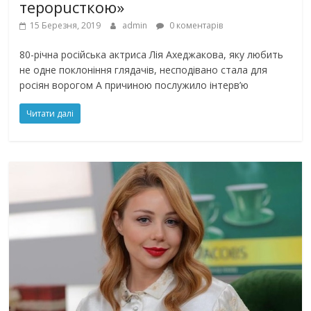
теpoрuсткою»
15 Березня, 2019
admin
0 коментарів
80-річна російська актриса Лія Ахеджакова, яку любить
не одне поклоніння глядачів, несподівано стала для
росіян ворогом А причиною послужило інтерв’ю
Читати далі