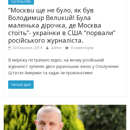
Суспільство
“Москвu ще не було, як був
Володимuр Велuкuй! Була
маленька дірочка, де Москва
стоїть”- українки в США “порвали”
російського журналіста.
20 Березня, 2019
admin
0 коментарів
В мережу потрапило відео, на якому російський
журналіст зупиняє двох українських жінок у Сполучених
Штатах Америки та задає їм провокативні
Читати далі