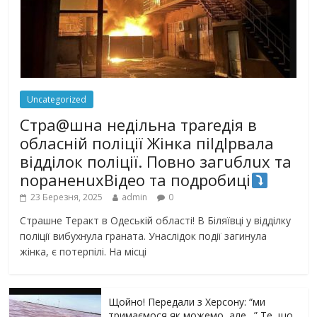
Uncategorized
Стра@шна недільна траrедія в
обласній поліції Жінка піlдlрвала
відділок поліції. Повно загuблuх та
nораненuхВідео та подробиці
23 Березня, 2025
admin
0
Страшне Теракт в Одеській області! В Біляївці у відділку
поліції вибухнула граната. Унаслідок події загинула
жінка, є потерпілі. На місці
Щойно! Передали з Херсону: “ми
тримаємося як можемо, але…” Те, що