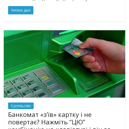
Читати далі
Суспільство
Банкомат «з’їв» картку і не
повертає? Нажміть “ЦЮ”