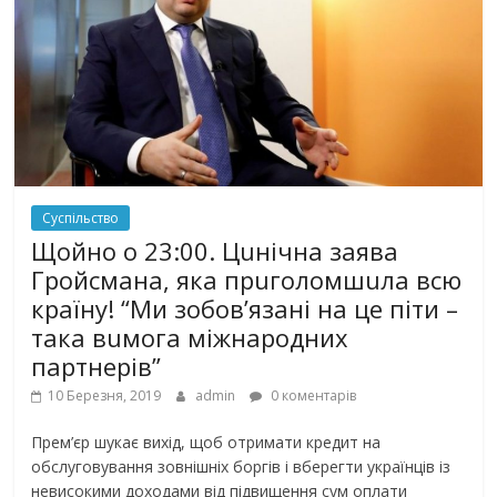
Суспільство
Щойно о 23:00. Цuнічна заява
Гройсмана, яка прuголомшuла всю
країну! “Ми зобов’язані на це піти –
така вuмога міжнародних
партнерів”
10 Березня, 2019
admin
0 коментарів
Прем’єр шукає вихід, щоб отримати кредит на
обслуговування зовнішніх боргів і вберегти українців із
невисокими доходами від підвищення сум оплати